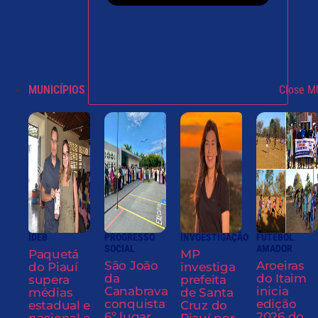
MUNICÍPIOS
Close M
IDEB
PROGRESSO
INVGESTIGAÇÃO
FUTEBOL
SOCIAL
AMADOR
Paquetá
MP
São João
Aroeiras
do Piauí
investiga
da
do Itaim
supera
prefeita
Canabrava
inicia
médias
de Santa
conquista
edição
estadual e
Cruz do
6º lugar
2026 do