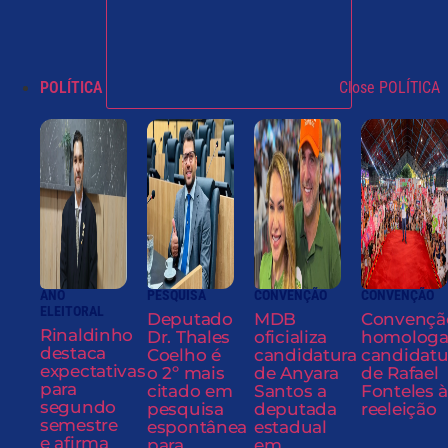
POLÍTICA
Close POLÍTICA
ANO
PESQUISA
CONVENÇÃO
CONVENÇÃO
ELEITORAL
Deputado
MDB
Convençã
Rinaldinho
Dr. Thales
oficializa
homolog
destaca
Coelho é
candidatura
candidatu
expectativas
o 2º mais
de Anyara
de Rafael
para
citado em
Santos a
Fonteles à
segundo
pesquisa
deputada
reeleição
semestre
espontânea
estadual
e afirma
para
em