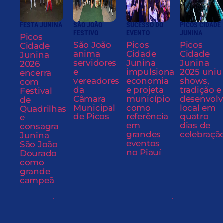
FESTA JUNINA
SÃO JOÃO
SUCESSO DO
PICOS CIDADE
FESTIVO
EVENTO
JUNINA
Picos
São João
Picos
Picos
Cidade
anima
Cidade
Cidade
Junina
servidores
Junina
Junina
2026
e
impulsiona
2025 uniu
encerra
vereadores
economia
shows,
com
da
e projeta
tradição e
Festival
Câmara
município
desenvol
de
Municipal
como
local em
Quadrilhas
de Picos
referência
quatro
e
em
dias de
consagra
grandes
celebraçã
Junina
eventos
São João
no Piauí
Dourado
como
grande
campeã