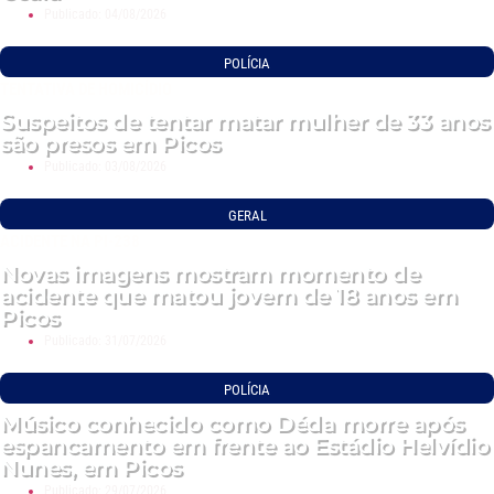
Publicado:
04/08/2026
POLÍCIA
TENTATIVA DE HOMICÍDIO
Suspeitos de tentar matar mulher de 33 anos
são presos em Picos
Publicado:
03/08/2026
GERAL
ACIDENTE NA PI-238
Novas imagens mostram momento de
acidente que matou jovem de 18 anos em
Picos
Publicado:
31/07/2026
POLÍCIA
Músico conhecido como Déda morre após
espancamento em frente ao Estádio Helvídio
Nunes, em Picos
Publicado:
29/07/2026