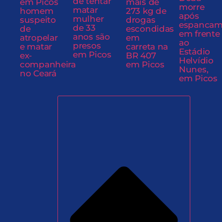
de tentar
em Picos
mais de
morre
matar
homem
273 kg de
após
mulher
suspeito
drogas
espancam
de 33
de
escondidas
em frente
anos são
atropelar
em
ao
presos
e matar
carreta na
Estádio
em Picos
ex-
BR 407
Helvídio
companheira
em Picos
Nunes,
no Ceará
em Picos