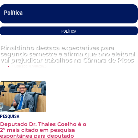
Política
POLÍTICA
ANO ELEITORAL
Rinaldinho destaca expectativas para
segundo semestre e afirma que ano eleitoral
vai prejudicar trabalhos na Câmara de Picos
Publicado:
07/08/2026
PESQUISA
Deputado Dr. Thales Coelho é o
2º mais citado em pesquisa
espontânea para deputado