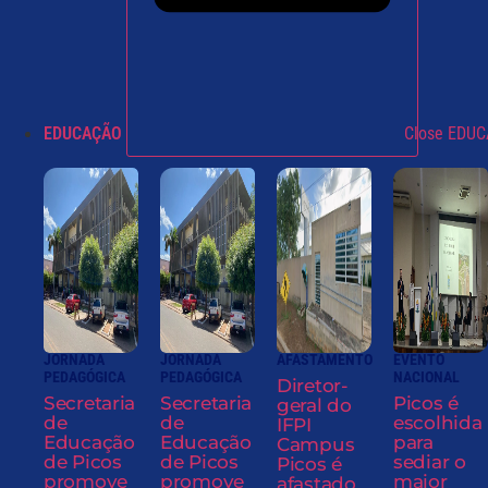
EDUCAÇÃO
Close EDU
JORNADA
JORNADA
AFASTAMENTO
EVENTO
PEDAGÓGICA
PEDAGÓGICA
NACIONAL
Diretor-
Secretaria
Secretaria
Picos é
geral do
de
de
escolhida
IFPI
Educação
Educação
para
Campus
de Picos
de Picos
sediar o
Picos é
promove
promove
maior
afastado