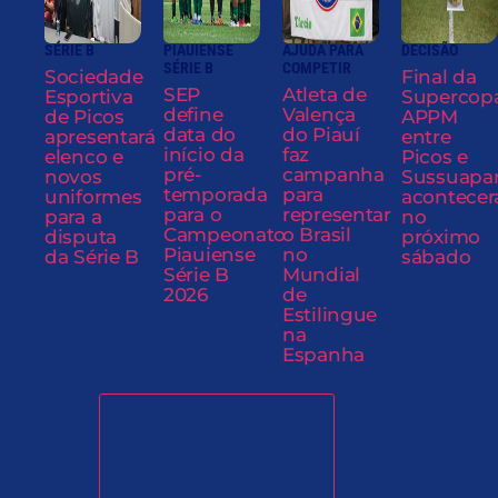
SÉRIE B
PIAUIENSE
AJUDA PARA
DECISÃO
SÉRIE B
COMPETIR
Sociedade
Final da
SEP
Atleta de
Esportiva
Supercop
define
Valença
de Picos
APPM
data do
do Piauí
apresentará
entre
início da
faz
elenco e
Picos e
pré-
campanha
novos
Sussuapa
temporada
para
uniformes
acontecer
para o
representar
para a
no
Campeonato
o Brasil
disputa
próximo
Piauiense
no
da Série B
sábado
Série B
Mundial
2026
de
Estilingue
na
Espanha