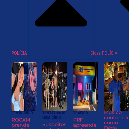
POLÍCIA
Close POLÍCIA
Músico
FEMINICÍDIO
TENTATIVA DE
TRÁFICO
conhecid
HOMICÍDIO
ROCAM
PRF
como
Suspeitos
prende
apreende
Déda