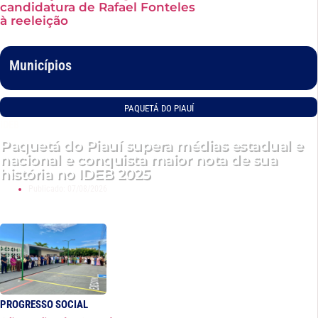
candidatura de Rafael Fonteles
à reeleição
Municípios
PAQUETÁ DO PIAUÍ
IDEB
Paquetá do Piauí supera médias estadual e
nacional e conquista maior nota de sua
história no IDEB 2025
Publicado:
07/08/2026
PROGRESSO SOCIAL