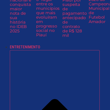
nacional e
Piauí por
entre os
Campeon
conquista
suspeita
municípios
Municipal
maior
de
que mais
de
nota de
pagamento
evoluíram
Futebol
sua
antecipado
em
Amador
história
de
progresso
no IDEB
contrato
social no
2025
de R$ 128
Piauí
mil
ENTRETENIMENTO