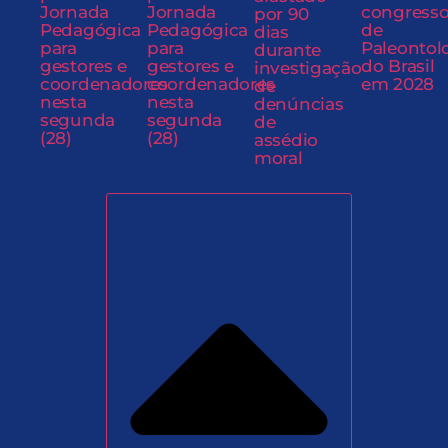
Jornada
Jornada
congress
por 90
Pedagógica
Pedagógica
de
dias
para
para
Paleontol
durante
gestores e
gestores e
do Brasil
investigação
coordenadores
coordenadores
em 2028
de
nesta
nesta
denúncias
segunda
segunda
de
(28)
(28)
assédio
moral