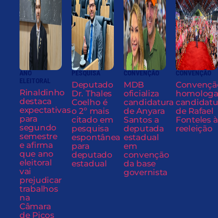
ANO
PESQUISA
CONVENÇÃO
CONVENÇÃO
ELEITORAL
Deputado
MDB
Convençã
Rinaldinho
Dr. Thales
oficializa
homolog
destaca
Coelho é
candidatura
candidatu
expectativas
o 2º mais
de Anyara
de Rafael
para
citado em
Santos a
Fonteles à
segundo
pesquisa
deputada
reeleição
semestre
espontânea
estadual
e afirma
para
em
que ano
deputado
convenção
eleitoral
estadual
da base
vai
governista
prejudicar
trabalhos
na
Câmara
de Picos