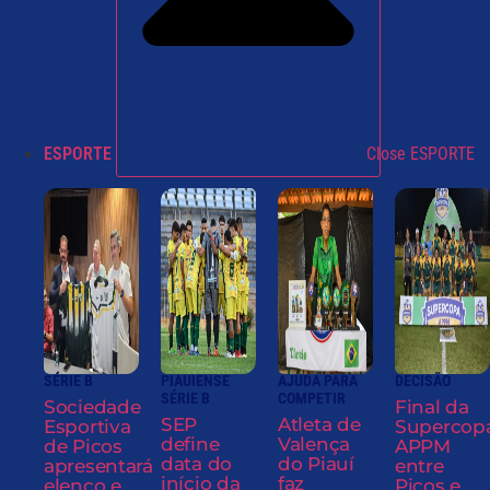
ESPORTE
Close ESPORTE
SÉRIE B
PIAUIENSE
AJUDA PARA
DECISÃO
SÉRIE B
COMPETIR
Sociedade
Final da
SEP
Atleta de
Esportiva
Supercop
define
Valença
de Picos
APPM
data do
do Piauí
apresentará
entre
início da
faz
elenco e
Picos e