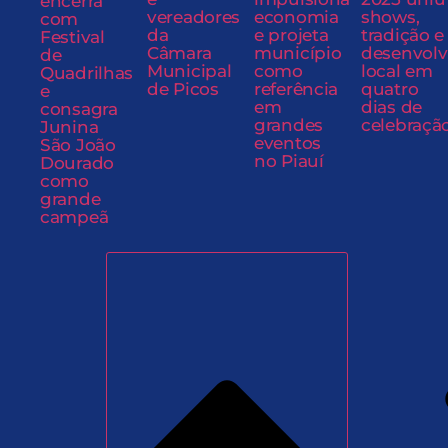
encerra
vereadores
economia
shows,
com
da
e projeta
tradição e
Festival
Câmara
município
desenvol
de
Municipal
como
local em
Quadrilhas
de Picos
referência
quatro
e
em
dias de
consagra
grandes
celebraçã
Junina
eventos
São João
no Piauí
Dourado
como
grande
campeã