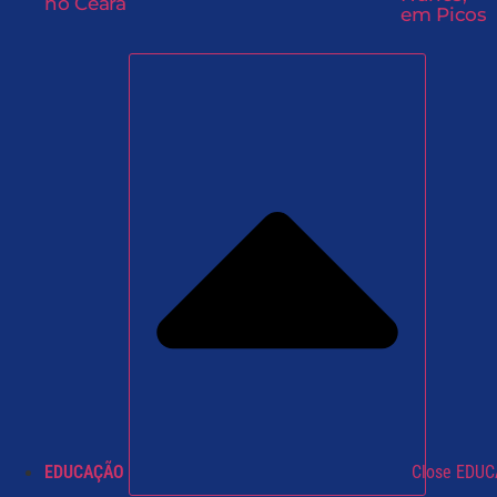
no Ceará
em Picos
EDUCAÇÃO
Close EDU