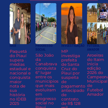
IDEB
PROGRESSO
INVGESTIGAÇÃO
FUTEBOL
SOCIAL
AMADOR
Paquetá
MP
São João
Aroeiras
do Piauí
investiga
da
do Itaim
supera
prefeita
Canabrava
inicia
médias
de Santa
conquista
edição
estadual e
Cruz do
6º lugar
2026 do
nacional e
Piauí por
entre os
Campeon
conquista
suspeita
municípios
Municipal
maior
de
que mais
de
nota de
pagamento
evoluíram
Futebol
sua
antecipado
em
Amador
história
de
progresso
no IDEB
contrato
social no
2025
de R$ 128
Piauí
mil