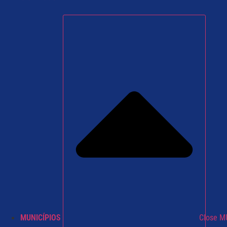
MUNICÍPIOS
Close M