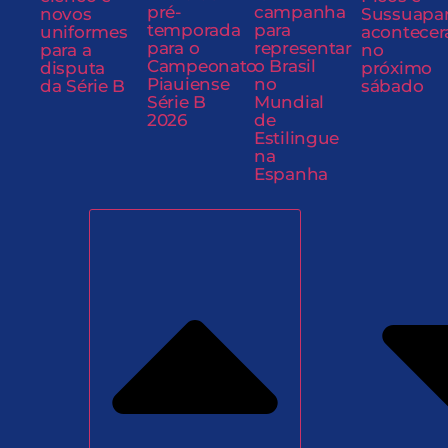
pré-
campanha
novos
Sussuapa
temporada
para
uniformes
acontecer
para o
representar
para a
no
Campeonato
o Brasil
disputa
próximo
Piauiense
no
da Série B
sábado
Série B
Mundial
2026
de
Estilingue
na
Espanha