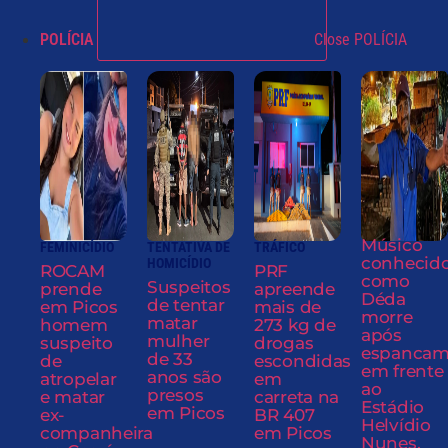
POLÍCIA
Close POLÍCIA
Músico
FEMINICÍDIO
TENTATIVA DE
TRÁFICO
conhecid
HOMICÍDIO
ROCAM
PRF
como
Suspeitos
prende
apreende
Déda
de tentar
em Picos
mais de
morre
matar
homem
273 kg de
após
mulher
suspeito
drogas
espancam
de 33
de
escondidas
em frente
anos são
atropelar
em
ao
presos
e matar
carreta na
Estádio
em Picos
ex-
BR 407
Helvídio
companheira
em Picos
Nunes,