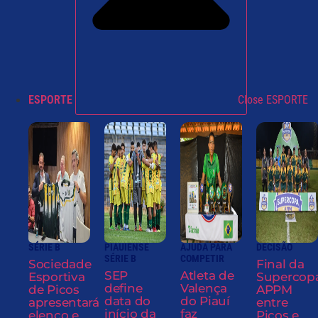
ESPORTE
Close ESPORTE
SÉRIE B
PIAUIENSE
AJUDA PARA
DECISÃO
SÉRIE B
COMPETIR
Sociedade
Final da
SEP
Atleta de
Esportiva
Supercop
define
Valença
de Picos
APPM
data do
do Piauí
apresentará
entre
início da
faz
elenco e
Picos e