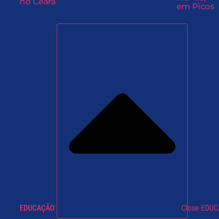
no Ceará
em Picos
EDUCAÇÃO
Close EDU