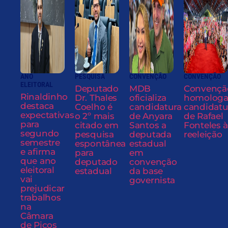
ANO
PESQUISA
CONVENÇÃO
CONVENÇÃO
ELEITORAL
Deputado
MDB
Convençã
Rinaldinho
Dr. Thales
oficializa
homolog
destaca
Coelho é
candidatura
candidatu
expectativas
o 2º mais
de Anyara
de Rafael
para
citado em
Santos a
Fonteles à
segundo
pesquisa
deputada
reeleição
semestre
espontânea
estadual
e afirma
para
em
que ano
deputado
convenção
eleitoral
estadual
da base
vai
governista
prejudicar
trabalhos
na
Câmara
de Picos