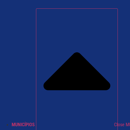
MUNICÍPIOS
Close M