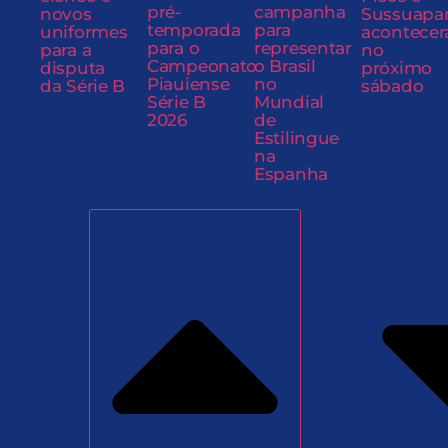
pré-
campanha
novos
Sussuapa
temporada
para
uniformes
acontecer
para o
representar
para a
no
Campeonato
o Brasil
disputa
próximo
Piauiense
no
da Série B
sábado
Série B
Mundial
2026
de
Estilingue
na
Espanha