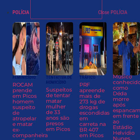
POLÍCIA
Close POLÍCIA
Músico
FEMINICÍDIO
TENTATIVA DE
TRÁFICO
conhecid
HOMICÍDIO
ROCAM
PRF
como
Suspeitos
prende
apreende
Déda
de tentar
em Picos
mais de
morre
matar
homem
273 kg de
após
mulher
suspeito
drogas
espancam
de 33
de
escondidas
em frente
anos são
atropelar
em
ao
presos
e matar
carreta na
Estádio
em Picos
ex-
BR 407
Helvídio
companheira
em Picos
Nunes,