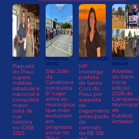
IDEB
PROGRESSO
INVGESTIGAÇÃO
FUTEBOL
SOCIAL
AMADOR
Paquetá
MP
São João
Aroeiras
do Piauí
investiga
da
do Itaim
supera
prefeita
Canabrava
inicia
médias
de Santa
conquista
edição
estadual e
Cruz do
6º lugar
2026 do
nacional e
Piauí por
entre os
Campeon
conquista
suspeita
municípios
Municipal
maior
de
que mais
de
nota de
pagamento
evoluíram
Futebol
sua
antecipado
em
Amador
história
de
progresso
no IDEB
contrato
social no
2025
de R$ 128
Piauí
mil