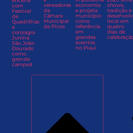
encerra
vereadores
economia
shows,
com
da
e projeta
tradição e
Festival
Câmara
município
desenvol
de
Municipal
como
local em
Quadrilhas
de Picos
referência
quatro
e
em
dias de
consagra
grandes
celebraçã
Junina
eventos
São João
no Piauí
Dourado
como
grande
campeã