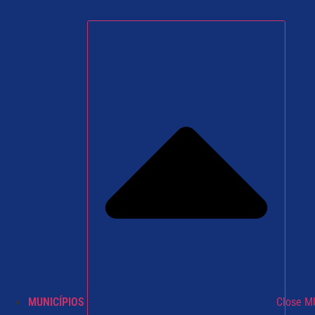
MUNICÍPIOS
Close M