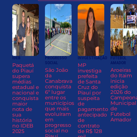
IDEB
PROGRESSO
INVGESTIGAÇÃO
FUTEBOL
SOCIAL
AMADOR
Paquetá
MP
São João
Aroeiras
do Piauí
investiga
da
do Itaim
supera
prefeita
Canabrava
inicia
médias
de Santa
conquista
edição
estadual e
Cruz do
6º lugar
2026 do
nacional e
Piauí por
entre os
Campeon
conquista
suspeita
municípios
Municipal
maior
de
que mais
de
nota de
pagamento
evoluíram
Futebol
sua
antecipado
em
Amador
história
de
progresso
no IDEB
contrato
social no
2025
de R$ 128
Piauí
mil