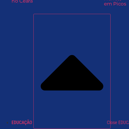
no Ceará
em Picos
EDUCAÇÃO
Close EDU