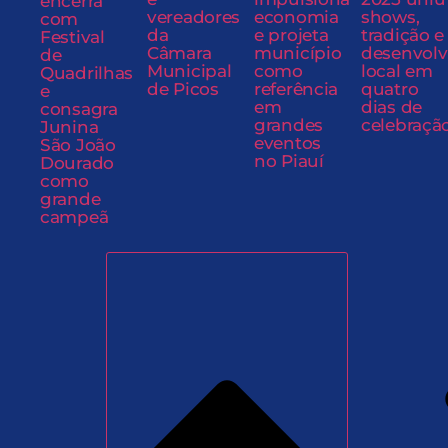
encerra
vereadores
economia
shows,
com
da
e projeta
tradição e
Festival
Câmara
município
desenvol
de
Municipal
como
local em
Quadrilhas
de Picos
referência
quatro
e
em
dias de
consagra
grandes
celebraçã
Junina
eventos
São João
no Piauí
Dourado
como
grande
campeã