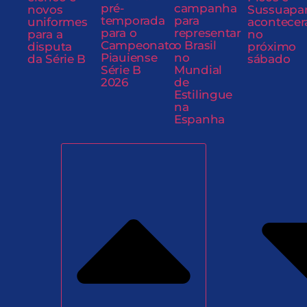
pré-
campanha
novos
Sussuapa
temporada
para
uniformes
acontecer
para o
representar
para a
no
Campeonato
o Brasil
disputa
próximo
Piauiense
no
da Série B
sábado
Série B
Mundial
2026
de
Estilingue
na
Espanha