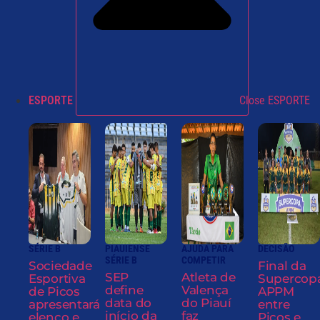
ESPORTE
Close ESPORTE
SÉRIE B
PIAUIENSE
AJUDA PARA
DECISÃO
SÉRIE B
COMPETIR
Sociedade
Final da
SEP
Atleta de
Esportiva
Supercop
define
Valença
de Picos
APPM
data do
do Piauí
apresentará
entre
início da
faz
elenco e
Picos e