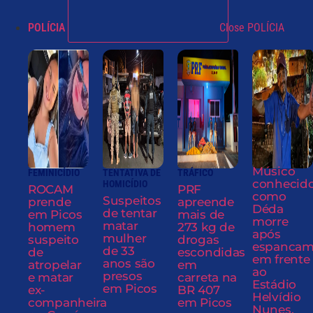
POLÍCIA
Close POLÍCIA
Músico
FEMINICÍDIO
TENTATIVA DE
TRÁFICO
conhecid
HOMICÍDIO
ROCAM
PRF
como
Suspeitos
prende
apreende
Déda
de tentar
em Picos
mais de
morre
matar
homem
273 kg de
após
mulher
suspeito
drogas
espancam
de 33
de
escondidas
em frente
anos são
atropelar
em
ao
presos
e matar
carreta na
Estádio
em Picos
ex-
BR 407
Helvídio
companheira
em Picos
Nunes,