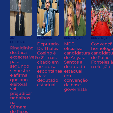
ANO
PESQUISA
CONVENÇÃO
CONVENÇÃO
ELEITORAL
Deputado
MDB
Convençã
Rinaldinho
Dr. Thales
oficializa
homolog
destaca
Coelho é
candidatura
candidatu
expectativas
o 2º mais
de Anyara
de Rafael
para
citado em
Santos a
Fonteles à
segundo
pesquisa
deputada
reeleição
semestre
espontânea
estadual
e afirma
para
em
que ano
deputado
convenção
eleitoral
estadual
da base
vai
governista
prejudicar
trabalhos
na
Câmara
de Picos