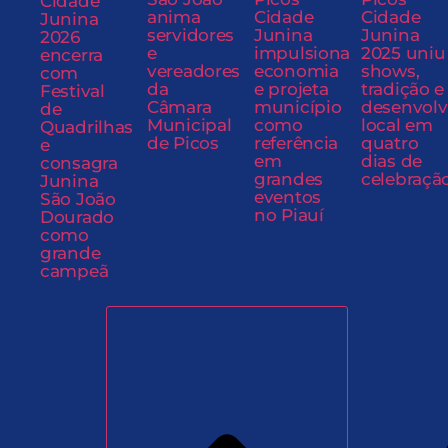
Cidade
anima
Cidade
Cidade
Junina
servidores
Junina
Junina
2026
e
impulsiona
2025 uniu
encerra
vereadores
economia
shows,
com
da
e projeta
tradição e
Festival
Câmara
município
desenvol
de
Municipal
como
local em
Quadrilhas
de Picos
referência
quatro
e
em
dias de
consagra
grandes
celebraçã
Junina
eventos
São João
no Piauí
Dourado
como
grande
campeã