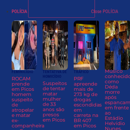
POLÍCIA
Close POLÍCIA
Músico
FEMINICÍDIO
TENTATIVA DE
TRÁFICO
conhecid
HOMICÍDIO
ROCAM
PRF
como
Suspeitos
prende
apreende
Déda
de tentar
em Picos
mais de
morre
matar
homem
273 kg de
após
mulher
suspeito
drogas
espancam
de 33
de
escondidas
em frente
anos são
atropelar
em
ao
presos
e matar
carreta na
Estádio
em Picos
ex-
BR 407
Helvídio
companheira
em Picos
Nunes,