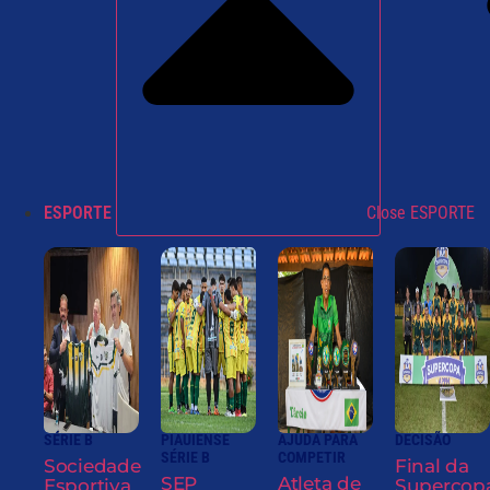
ESPORTE
Close ESPORTE
SÉRIE B
PIAUIENSE
AJUDA PARA
DECISÃO
SÉRIE B
COMPETIR
Sociedade
Final da
SEP
Atleta de
Esportiva
Supercop