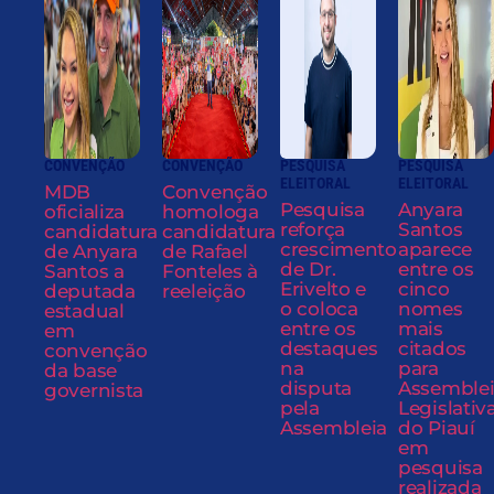
CONVENÇÃO
CONVENÇÃO
PESQUISA
PESQUISA
ELEITORAL
ELEITORAL
MDB
Convenção
Pesquisa
Anyara
oficializa
homologa
reforça
Santos
candidatura
candidatura
crescimento
aparece
de Anyara
de Rafael
de Dr.
entre os
Santos a
Fonteles à
Erivelto e
cinco
deputada
reeleição
o coloca
nomes
estadual
entre os
mais
em
destaques
citados
convenção
na
para
da base
disputa
Assemble
governista
pela
Legislativ
Assembleia
do Piauí
em
pesquisa
realizada