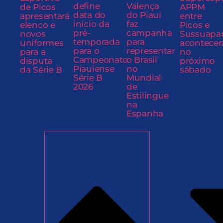
define
Valença
de Picos
APPM
data do
do Piauí
apresentará
entre
início da
faz
elenco e
Picos e
pré-
campanha
novos
Sussuapa
temporada
para
uniformes
acontecer
para o
representar
para a
no
Campeonato
o Brasil
disputa
próximo
Piauiense
no
da Série B
sábado
Série B
Mundial
2026
de
Estilingue
na
Espanha