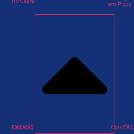
no Ceará
em Picos
EDUCAÇÃO
Close EDU