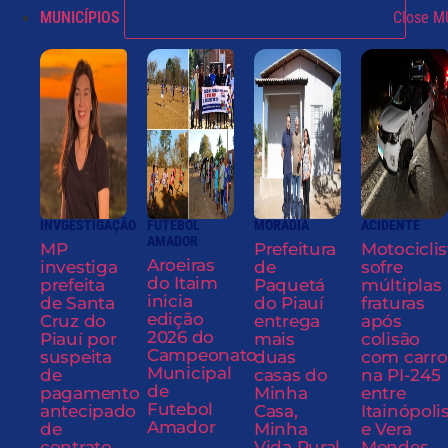
MUNICÍPIOS
Close M
INVGESTIGAÇÃO
FUTEBOL
MORADIA
ACIDENTE
AMADOR
MP
Prefeitura
Motociclis
Aroeiras
investiga
de
sofre
do Itaim
prefeita
Paquetá
múltiplas
inicia
de Santa
do Piauí
fraturas
edição
Cruz do
entrega
após
2026 do
Piauí por
mais
colisão
Campeonato
suspeita
duas
com carro
Municipal
de
casas do
na PI-245
de
pagamento
Minha
entre
Futebol
antecipado
Casa,
Itainópoli
Amador
de
Minha
e Vera
contrato
Vida Rural
Mendes