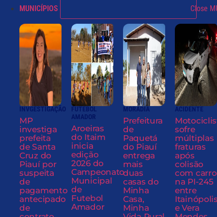
MUNICÍPIOS
Close M
INVGESTIGAÇÃO
FUTEBOL
MORADIA
ACIDENTE
AMADOR
MP
Prefeitura
Motociclis
Aroeiras
investiga
de
sofre
do Itaim
prefeita
Paquetá
múltiplas
inicia
de Santa
do Piauí
fraturas
edição
Cruz do
entrega
após
2026 do
Piauí por
mais
colisão
Campeonato
suspeita
duas
com carro
Municipal
de
casas do
na PI-245
de
pagamento
Minha
entre
Futebol
antecipado
Casa,
Itainópoli
Amador
de
Minha
e Vera
contrato
Vida Rural
Mendes