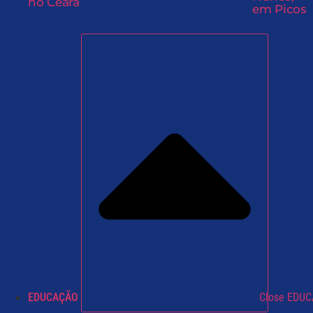
no Ceará
em Picos
EDUCAÇÃO
Close EDU