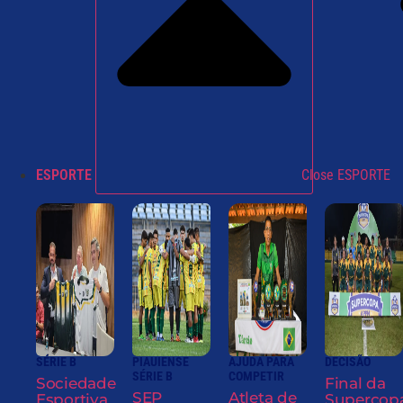
ESPORTE
Close ESPORTE
SÉRIE B
PIAUIENSE
AJUDA PARA
DECISÃO
SÉRIE B
COMPETIR
Sociedade
Final da
SEP
Atleta de
Esportiva
Supercop