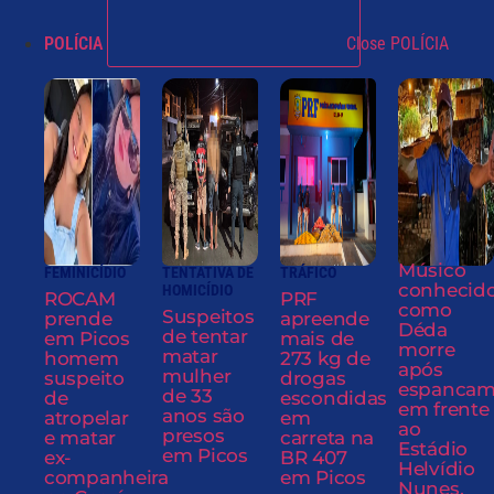
POLÍCIA
Close POLÍCIA
Músico
FEMINICÍDIO
TENTATIVA DE
TRÁFICO
conhecid
HOMICÍDIO
ROCAM
PRF
como
Suspeitos
prende
apreende
Déda
de tentar
em Picos
mais de
morre
matar
homem
273 kg de
após
mulher
suspeito
drogas
espancam
de 33
de
escondidas
em frente
anos são
atropelar
em
ao
presos
e matar
carreta na
Estádio
em Picos
ex-
BR 407
Helvídio
companheira
em Picos
Nunes,