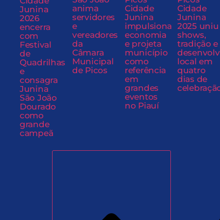
Cidade
anima
Cidade
Cidade
Junina
servidores
Junina
Junina
2026
e
impulsiona
2025 uniu
encerra
vereadores
economia
shows,
com
da
e projeta
tradição e
Festival
Câmara
município
desenvol
de
Municipal
como
local em
Quadrilhas
de Picos
referência
quatro
e
em
dias de
consagra
grandes
celebraçã
Junina
eventos
São João
no Piauí
Dourado
como
grande
campeã