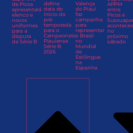
define
Valença
de Picos
APPM
data do
do Piauí
apresentará
entre
início da
faz
elenco e
Picos e
pré-
campanha
novos
Sussuapa
temporada
para
uniformes
acontecer
para o
representar
para a
no
Campeonato
o Brasil
disputa
próximo
Piauiense
no
da Série B
sábado
Série B
Mundial
2026
de
Estilingue
na
Espanha