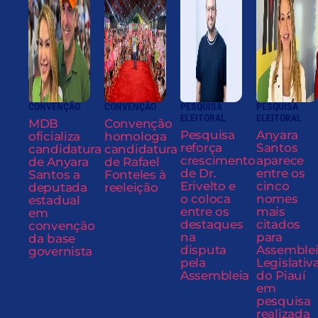
CONVENÇÃO
CONVENÇÃO
PESQUISA
PESQUISA
ELEITORAL
ELEITORAL
MDB
Convenção
Pesquisa
Anyara
oficializa
homologa
reforça
Santos
candidatura
candidatura
crescimento
aparece
de Anyara
de Rafael
de Dr.
entre os
Santos a
Fonteles à
Erivelto e
cinco
deputada
reeleição
o coloca
nomes
estadual
entre os
mais
em
destaques
citados
convenção
na
para
da base
disputa
Assemble
governista
pela
Legislativ
Assembleia
do Piauí
em
pesquisa
realizada