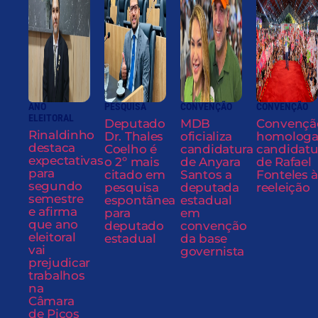
ANO
PESQUISA
CONVENÇÃO
CONVENÇÃO
ELEITORAL
Deputado
MDB
Convençã
Rinaldinho
Dr. Thales
oficializa
homolog
destaca
Coelho é
candidatura
candidatu
expectativas
o 2º mais
de Anyara
de Rafael
para
citado em
Santos a
Fonteles à
segundo
pesquisa
deputada
reeleição
semestre
espontânea
estadual
e afirma
para
em
que ano
deputado
convenção
eleitoral
estadual
da base
vai
governista
prejudicar
trabalhos
na
Câmara
de Picos