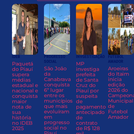
IDEB
PROGRESSO
INVGESTIGAÇÃO
FUTEBOL
SOCIAL
AMADOR
Paquetá
MP
São João
Aroeiras
do Piauí
investiga
da
do Itaim
supera
prefeita
Canabrava
inicia
médias
de Santa
conquista
edição
estadual e
Cruz do
6º lugar
2026 do
nacional e
Piauí por
entre os
Campeon
conquista
suspeita
municípios
Municipal
maior
de
que mais
de
nota de
pagamento
evoluíram
Futebol
sua
antecipado
em
Amador
história
de
progresso
no IDEB
contrato
social no
2025
de R$ 128
Piauí
mil