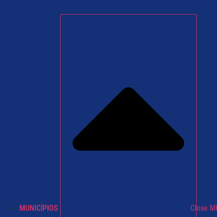
MUNICÍPIOS
Close M