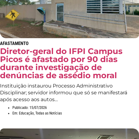
AFASTAMENTO
Diretor-geral do IFPI Campus
Picos é afastado por 90 dias
durante investigação de
denúncias de assédio moral
Instituição instaurou Processo Administrativo
Disciplinar; servidor informou que só se manifestará
após acesso aos autos…
Publicado:
15/07/2026
Em:
Educação
,
Todas as Notícias