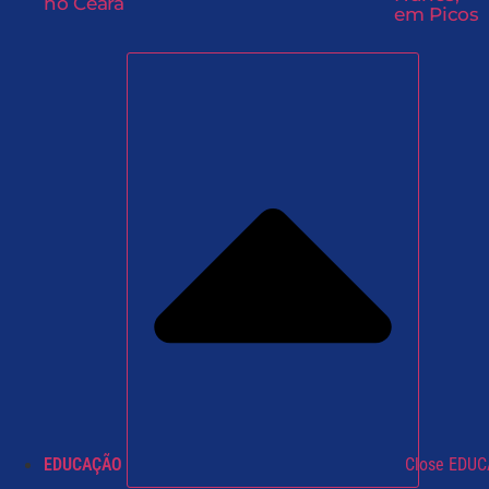
no Ceará
em Picos
EDUCAÇÃO
Close EDU