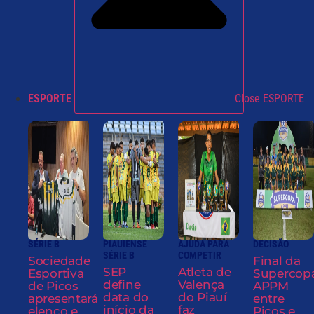
ESPORTE
Close ESPORTE
SÉRIE B
PIAUIENSE
AJUDA PARA
DECISÃO
SÉRIE B
COMPETIR
Sociedade
Final da
SEP
Atleta de
Esportiva
Supercop
define
Valença
de Picos
APPM
data do
do Piauí
apresentará
entre
início da
faz
elenco e
Picos e