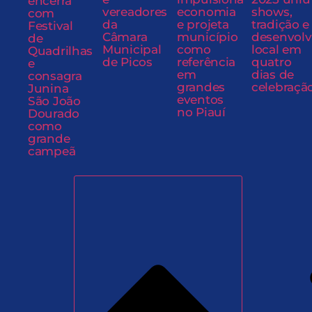
encerra
vereadores
economia
shows,
com
da
e projeta
tradição e
Festival
Câmara
município
desenvol
de
Municipal
como
local em
Quadrilhas
de Picos
referência
quatro
e
em
dias de
consagra
grandes
celebraçã
Junina
eventos
São João
no Piauí
Dourado
como
grande
campeã