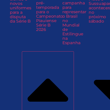
pré-
campanha
novos
Sussuapa
temporada
para
uniformes
acontecer
para o
representar
para a
no
Campeonato
o Brasil
disputa
próximo
Piauiense
no
da Série B
sábado
Série B
Mundial
2026
de
Estilingue
na
Espanha