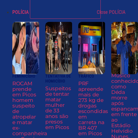
POLÍCIA
Close POLÍCIA
Músico
FEMINICÍDIO
TENTATIVA DE
TRÁFICO
conhecid
HOMICÍDIO
ROCAM
PRF
como
Suspeitos
prende
apreende
Déda
de tentar
em Picos
mais de
morre
matar
homem
273 kg de
após
mulher
suspeito
drogas
espancam
de 33
de
escondidas
em frente
anos são
atropelar
em
ao
presos
e matar
carreta na
Estádio
em Picos
ex-
BR 407
Helvídio
companheira
em Picos
Nunes,