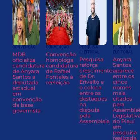
CONVENÇÃO
CONVENÇÃO
PESQUISA
PESQUISA
ELEITORAL
ELEITORAL
MDB
Convenção
Pesquisa
Anyara
oficializa
homologa
reforça
Santos
candidatura
candidatura
crescimento
aparece
de Anyara
de Rafael
de Dr.
entre os
Santos a
Fonteles à
Erivelto e
cinco
deputada
reeleição
o coloca
nomes
estadual
entre os
mais
em
destaques
citados
convenção
na
para
da base
disputa
Assemble
governista
pela
Legislativ
Assembleia
do Piauí
em
pesquisa
realizada