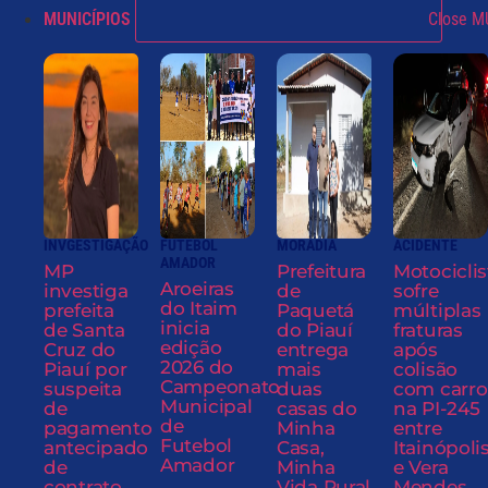
MUNICÍPIOS
Close M
INVGESTIGAÇÃO
FUTEBOL
MORADIA
ACIDENTE
AMADOR
MP
Prefeitura
Motociclis
Aroeiras
investiga
de
sofre
do Itaim
prefeita
Paquetá
múltiplas
inicia
de Santa
do Piauí
fraturas
edição
Cruz do
entrega
após
2026 do
Piauí por
mais
colisão
Campeonato
suspeita
duas
com carro
Municipal
de
casas do
na PI-245
de
pagamento
Minha
entre
Futebol
antecipado
Casa,
Itainópoli
Amador
de
Minha
e Vera
contrato
Vida Rural
Mendes