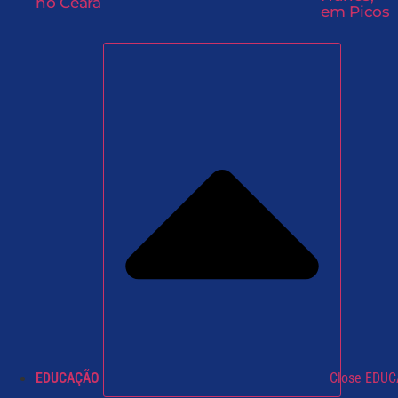
no Ceará
em Picos
EDUCAÇÃO
Close EDU