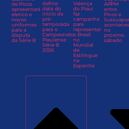
define
Valença
de Picos
APPM
data do
do Piauí
apresentará
entre
início da
faz
elenco e
Picos e
pré-
campanha
novos
Sussuapa
temporada
para
uniformes
acontecer
para o
representar
para a
no
Campeonato
o Brasil
disputa
próximo
Piauiense
no
da Série B
sábado
Série B
Mundial
2026
de
Estilingue
na
Espanha