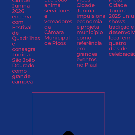
Cidade
anima
Cidade
Cidade
Junina
servidores
Junina
Junina
2026
e
impulsiona
2025 uniu
encerra
vereadores
economia
shows,
com
da
e projeta
tradição e
Festival
Câmara
município
desenvol
de
Municipal
como
local em
Quadrilhas
de Picos
referência
quatro
e
em
dias de
consagra
grandes
celebraçã
Junina
eventos
São João
no Piauí
Dourado
como
grande
campeã