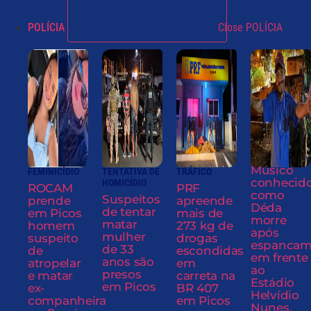
POLÍCIA
Close POLÍCIA
Músico
FEMINICÍDIO
TENTATIVA DE
TRÁFICO
conhecid
HOMICÍDIO
ROCAM
PRF
como
Suspeitos
prende
apreende
Déda
de tentar
em Picos
mais de
morre
matar
homem
273 kg de
após
mulher
suspeito
drogas
espancam
de 33
de
escondidas
em frente
anos são
atropelar
em
ao
presos
e matar
carreta na
Estádio
em Picos
ex-
BR 407
Helvídio
companheira
em Picos
Nunes,