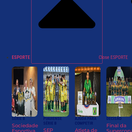
ESPORTE
Close ESPORTE
SÉRIE B
PIAUIENSE
AJUDA PARA
DECISÃO
SÉRIE B
COMPETIR
Sociedade
Final da
SEP
Atleta de
Esportiva
Supercop