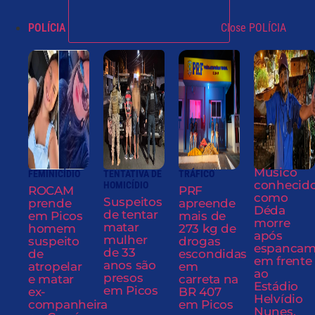
POLÍCIA
Close POLÍCIA
Músico
FEMINICÍDIO
TENTATIVA DE
TRÁFICO
conhecid
HOMICÍDIO
ROCAM
PRF
como
Suspeitos
prende
apreende
Déda
de tentar
em Picos
mais de
morre
matar
homem
273 kg de
após
mulher
suspeito
drogas
espancam
de 33
de
escondidas
em frente
anos são
atropelar
em
ao
presos
e matar
carreta na
Estádio
em Picos
ex-
BR 407
Helvídio
companheira
em Picos
Nunes,