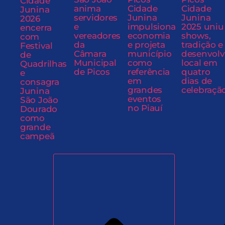
Cidade
anima
Cidade
Cidade
Junina
servidores
Junina
Junina
2026
e
impulsiona
2025 uniu
encerra
vereadores
economia
shows,
com
da
e projeta
tradição e
Festival
Câmara
município
desenvol
de
Municipal
como
local em
Quadrilhas
de Picos
referência
quatro
e
em
dias de
consagra
grandes
celebraçã
Junina
eventos
São João
no Piauí
Dourado
como
grande
campeã