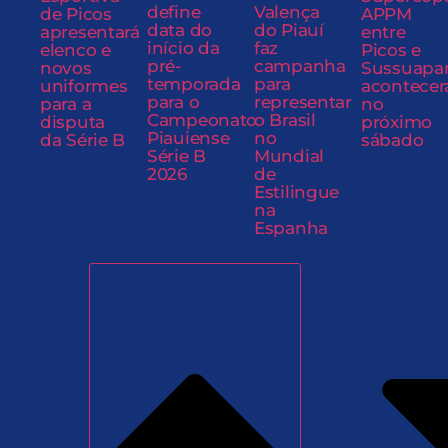
define
Valença
de Picos
APPM
data do
do Piauí
apresentará
entre
início da
faz
elenco e
Picos e
pré-
campanha
novos
Sussuapa
temporada
para
uniformes
acontecer
para o
representar
para a
no
Campeonato
o Brasil
disputa
próximo
Piauiense
no
da Série B
sábado
Série B
Mundial
2026
de
Estilingue
na
Espanha