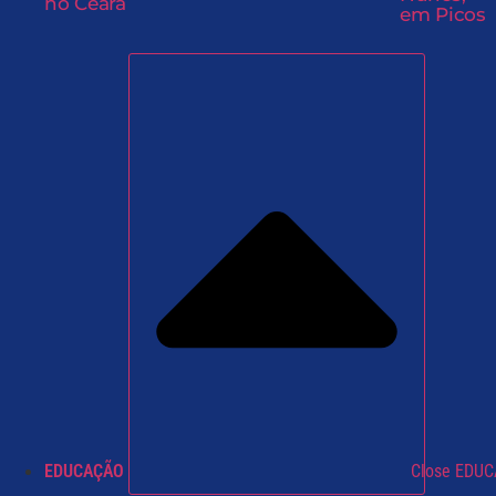
no Ceará
em Picos
EDUCAÇÃO
Close EDU