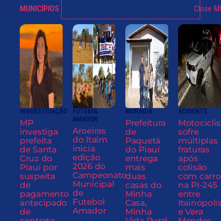
MUNICÍPIOS
Close M
INVGESTIGAÇÃO
FUTEBOL
MORADIA
ACIDENTE
AMADOR
MP
Prefeitura
Motociclis
Aroeiras
investiga
de
sofre
do Itaim
prefeita
Paquetá
múltiplas
inicia
de Santa
do Piauí
fraturas
edição
Cruz do
entrega
após
2026 do
Piauí por
mais
colisão
Campeonato
suspeita
duas
com carro
Municipal
de
casas do
na PI-245
de
pagamento
Minha
entre
Futebol
antecipado
Casa,
Itainópoli
Amador
de
Minha
e Vera
contrato
Vida Rural
Mendes