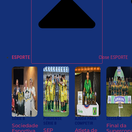
ESPORTE
Close ESPORTE
SÉRIE B
PIAUIENSE
AJUDA PARA
DECISÃO
SÉRIE B
COMPETIR
Sociedade
Final da
SEP
Atleta de
Esportiva
Supercop