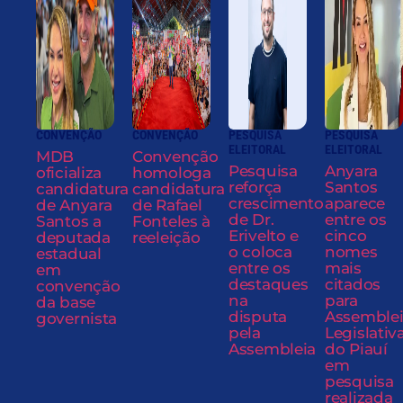
CONVENÇÃO
CONVENÇÃO
PESQUISA
PESQUISA
ELEITORAL
ELEITORAL
MDB
Convenção
Pesquisa
Anyara
oficializa
homologa
reforça
Santos
candidatura
candidatura
crescimento
aparece
de Anyara
de Rafael
de Dr.
entre os
Santos a
Fonteles à
Erivelto e
cinco
deputada
reeleição
o coloca
nomes
estadual
entre os
mais
em
destaques
citados
convenção
na
para
da base
disputa
Assemble
governista
pela
Legislativ
Assembleia
do Piauí
em
pesquisa
realizada