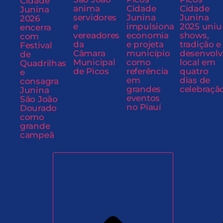
Cidade
anima
Cidade
Cidade
Junina
servidores
Junina
Junina
2026
e
impulsiona
2025 uniu
encerra
vereadores
economia
shows,
com
da
e projeta
tradição e
Festival
Câmara
município
desenvol
de
Municipal
como
local em
Quadrilhas
de Picos
referência
quatro
e
em
dias de
consagra
grandes
celebraçã
Junina
eventos
São João
no Piauí
Dourado
como
grande
campeã