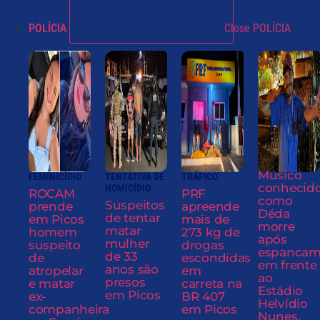
POLÍCIA
Close POLÍCIA
Músico
FEMINICÍDIO
TENTATIVA DE
TRÁFICO
conhecid
HOMICÍDIO
ROCAM
PRF
como
Suspeitos
prende
apreende
Déda
de tentar
em Picos
mais de
morre
matar
homem
273 kg de
após
mulher
suspeito
drogas
espancam
de 33
de
escondidas
em frente
anos são
atropelar
em
ao
presos
e matar
carreta na
Estádio
em Picos
ex-
BR 407
Helvídio
companheira
em Picos
Nunes,