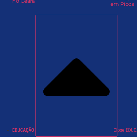
no Ceará
em Picos
EDUCAÇÃO
Close EDU