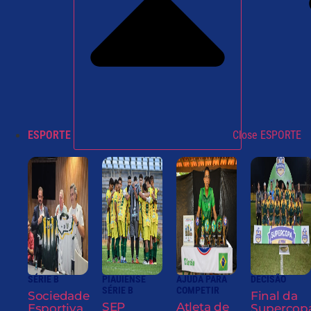
ESPORTE
Close ESPORTE
SÉRIE B
PIAUIENSE
AJUDA PARA
DECISÃO
SÉRIE B
COMPETIR
Sociedade
Final da
SEP
Atleta de
Esportiva
Supercop