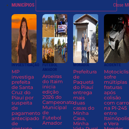
MUNICÍPIOS
Close M
INVGESTIGAÇÃO
FUTEBOL
MORADIA
ACIDENTE
AMADOR
MP
Prefeitura
Motociclis
Aroeiras
investiga
de
sofre
do Itaim
prefeita
Paquetá
múltiplas
inicia
de Santa
do Piauí
fraturas
edição
Cruz do
entrega
após
2026 do
Piauí por
mais
colisão
Campeonato
suspeita
duas
com carro
Municipal
de
casas do
na PI-245
de
pagamento
Minha
entre
Futebol
antecipado
Casa,
Itainópoli
Amador
de
Minha
e Vera
contrato
Vida Rural
Mendes