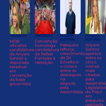
CONVENÇÃO
CONVENÇÃO
PESQUISA
PESQUISA
ELEITORAL
ELEITORAL
MDB
Convenção
Pesquisa
Anyara
oficializa
homologa
reforça
Santos
candidatura
candidatura
crescimento
aparece
de Anyara
de Rafael
de Dr.
entre os
Santos a
Fonteles à
Erivelto e
cinco
deputada
reeleição
o coloca
nomes
estadual
entre os
mais
em
destaques
citados
convenção
na
para
da base
disputa
Assemble
governista
pela
Legislativ
Assembleia
do Piauí
em
pesquisa
realizada