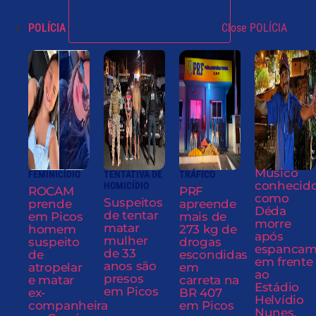
POLÍCIA
Close POLÍCIA
Músico
FEMINICÍDIO
TENTATIVA DE
TRÁFICO
conhecid
HOMICÍDIO
ROCAM
PRF
como
Suspeitos
prende
apreende
Déda
de tentar
em Picos
mais de
morre
matar
homem
273 kg de
após
mulher
suspeito
drogas
espancam
de 33
de
escondidas
em frente
anos são
atropelar
em
ao
presos
e matar
carreta na
Estádio
em Picos
ex-
BR 407
Helvídio
companheira
em Picos
Nunes,