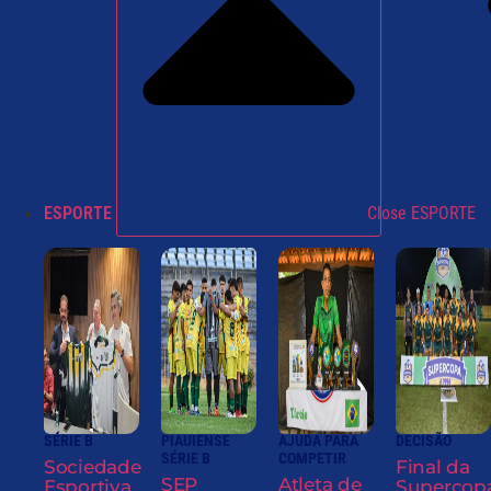
ESPORTE
Close ESPORTE
SÉRIE B
PIAUIENSE
AJUDA PARA
DECISÃO
SÉRIE B
COMPETIR
Sociedade
Final da
SEP
Atleta de
Esportiva
Supercop