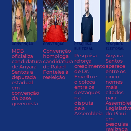
CONVENÇÃO
CONVENÇÃO
PESQUISA
PESQUISA
ELEITORAL
ELEITORAL
MDB
Convenção
Pesquisa
Anyara
oficializa
homologa
reforça
Santos
candidatura
candidatura
crescimento
aparece
de Anyara
de Rafael
de Dr.
entre os
Santos a
Fonteles à
Erivelto e
cinco
deputada
reeleição
o coloca
nomes
estadual
entre os
mais
em
destaques
citados
convenção
na
para
da base
disputa
Assemble
governista
pela
Legislativ
Assembleia
do Piauí
em
pesquisa
realizada