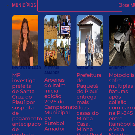
MUNICÍPIOS
Close M
INVGESTIGAÇÃO
FUTEBOL
MORADIA
ACIDENTE
AMADOR
MP
Prefeitura
Motociclis
Aroeiras
investiga
de
sofre
do Itaim
prefeita
Paquetá
múltiplas
inicia
de Santa
do Piauí
fraturas
edição
Cruz do
entrega
após
2026 do
Piauí por
mais
colisão
Campeonato
suspeita
duas
com carro
Municipal
de
casas do
na PI-245
de
pagamento
Minha
entre
Futebol
antecipado
Casa,
Itainópoli
Amador
de
Minha
e Vera
contrato
Vida Rural
Mendes