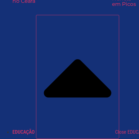
no Ceará
em Picos
EDUCAÇÃO
Close EDU