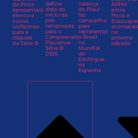
define
Valença
de Picos
APPM
data do
do Piauí
apresentará
entre
início da
faz
elenco e
Picos e
pré-
campanha
novos
Sussuapa
temporada
para
uniformes
acontecer
para o
representar
para a
no
Campeonato
o Brasil
disputa
próximo
Piauiense
no
da Série B
sábado
Série B
Mundial
2026
de
Estilingue
na
Espanha