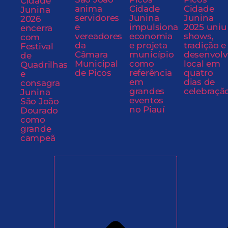
Cidade
anima
Cidade
Cidade
Junina
servidores
Junina
Junina
2026
e
impulsiona
2025 uniu
encerra
vereadores
economia
shows,
com
da
e projeta
tradição e
Festival
Câmara
município
desenvol
de
Municipal
como
local em
Quadrilhas
de Picos
referência
quatro
e
em
dias de
consagra
grandes
celebraçã
Junina
eventos
São João
no Piauí
Dourado
como
grande
campeã