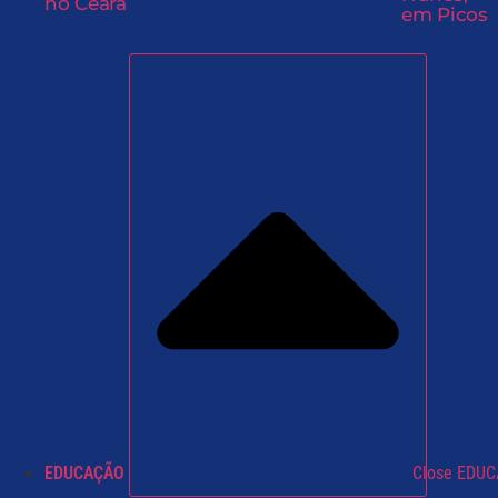
no Ceará
em Picos
EDUCAÇÃO
Close EDU