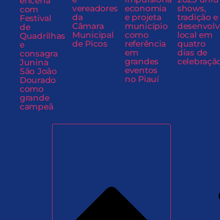
encerra
vereadores
economia
shows,
com
da
e projeta
tradição e
Festival
Câmara
município
desenvol
de
Municipal
como
local em
Quadrilhas
de Picos
referência
quatro
e
em
dias de
consagra
grandes
celebraçã
Junina
eventos
São João
no Piauí
Dourado
como
grande
campeã