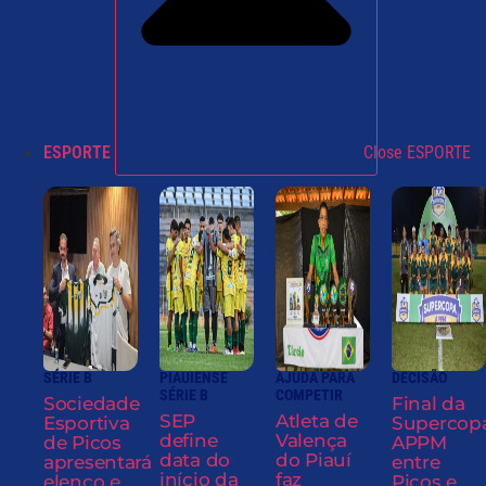
ESPORTE
Close ESPORTE
SÉRIE B
PIAUIENSE
AJUDA PARA
DECISÃO
SÉRIE B
COMPETIR
Sociedade
Final da
SEP
Atleta de
Esportiva
Supercop
define
Valença
de Picos
APPM
data do
do Piauí
apresentará
entre
início da
faz
elenco e
Picos e