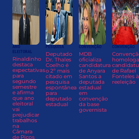
ANO
PESQUISA
CONVENÇÃO
CONVENÇÃO
ELEITORAL
Deputado
MDB
Convençã
Rinaldinho
Dr. Thales
oficializa
homolog
destaca
Coelho é
candidatura
candidatu
expectativas
o 2º mais
de Anyara
de Rafael
para
citado em
Santos a
Fonteles à
segundo
pesquisa
deputada
reeleição
semestre
espontânea
estadual
e afirma
para
em
que ano
deputado
convenção
eleitoral
estadual
da base
vai
governista
prejudicar
trabalhos
na
Câmara
de Picos