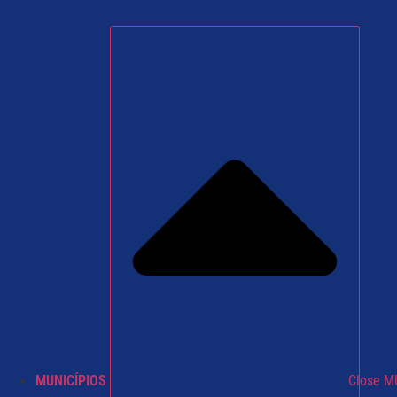
MUNICÍPIOS
Close M