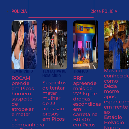
POLÍCIA
Close POLÍCIA
Músico
FEMINICÍDIO
TENTATIVA DE
TRÁFICO
conhecid
HOMICÍDIO
ROCAM
PRF
como
Suspeitos
prende
apreende
Déda
de tentar
em Picos
mais de
morre
matar
homem
273 kg de
após
mulher
suspeito
drogas
espancam
de 33
de
escondidas
em frente
anos são
atropelar
em
ao
presos
e matar
carreta na
Estádio
em Picos
ex-
BR 407
Helvídio
companheira
em Picos
Nunes,