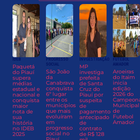
IDEB
PROGRESSO
INVGESTIGAÇÃO
FUTEBOL
SOCIAL
AMADOR
Paquetá
MP
São João
Aroeiras
do Piauí
investiga
da
do Itaim
supera
prefeita
Canabrava
inicia
médias
de Santa
conquista
edição
estadual e
Cruz do
6º lugar
2026 do
nacional e
Piauí por
entre os
Campeon
conquista
suspeita
municípios
Municipal
maior
de
que mais
de
nota de
pagamento
evoluíram
Futebol
sua
antecipado
em
Amador
história
de
progresso
no IDEB
contrato
social no
2025
de R$ 128
Piauí
mil