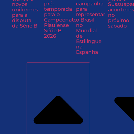
pré-
campanha
novos
Sussuapa
temporada
para
uniformes
acontecer
para o
representar
para a
no
Campeonato
o Brasil
disputa
próximo
Piauiense
no
da Série B
sábado
Série B
Mundial
2026
de
Estilingue
na
Espanha