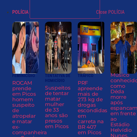
POLÍCIA
Close POLÍCIA
Músico
FEMINICÍDIO
TENTATIVA DE
TRÁFICO
conhecid
HOMICÍDIO
ROCAM
PRF
como
Suspeitos
prende
apreende
Déda
de tentar
em Picos
mais de
morre
matar
homem
273 kg de
após
mulher
suspeito
drogas
espancam
de 33
de
escondidas
em frente
anos são
atropelar
em
ao
presos
e matar
carreta na
Estádio
em Picos
ex-
BR 407
Helvídio
companheira
em Picos
Nunes,