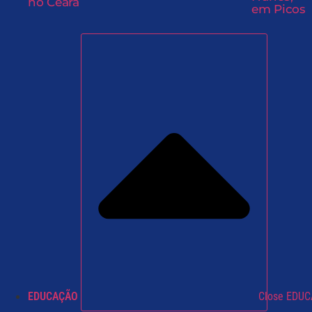
no Ceará
em Picos
EDUCAÇÃO
Close EDU