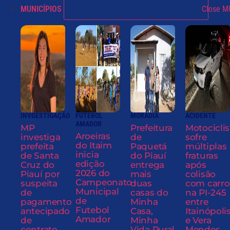
MUNICÍPIOS
Close M
INVGESTIGAÇÃO
FUTEBOL
MORADIA
ACIDENTE
AMADOR
MP
Prefeitura
Motociclis
Aroeiras
investiga
de
sofre
do Itaim
prefeita
Paquetá
múltiplas
inicia
de Santa
do Piauí
fraturas
edição
Cruz do
entrega
após
2026 do
Piauí por
mais
colisão
Campeonato
suspeita
duas
com carro
Municipal
de
casas do
na PI-245
de
pagamento
Minha
entre
Futebol
antecipado
Casa,
Itainópoli
Amador
de
Minha
e Vera
contrato
Vida Rural
Mendes