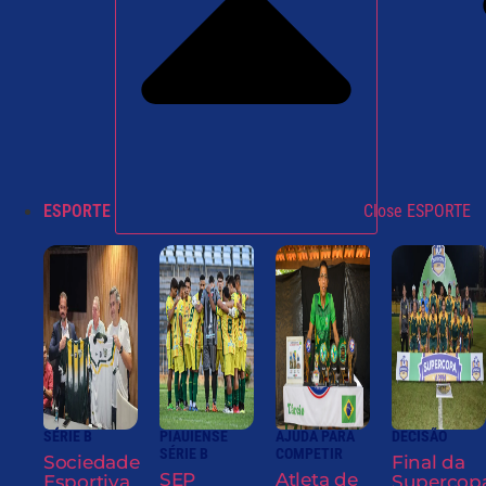
ESPORTE
Close ESPORTE
SÉRIE B
PIAUIENSE
AJUDA PARA
DECISÃO
SÉRIE B
COMPETIR
Sociedade
Final da
SEP
Atleta de
Esportiva
Supercop