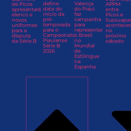
define
Valença
de Picos
APPM
data do
do Piauí
apresentará
entre
início da
faz
elenco e
Picos e
pré-
campanha
novos
Sussuapa
temporada
para
uniformes
acontecer
para o
representar
para a
no
Campeonato
o Brasil
disputa
próximo
Piauiense
no
da Série B
sábado
Série B
Mundial
2026
de
Estilingue
na
Espanha