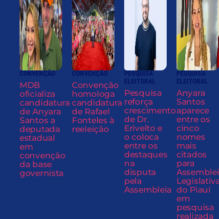
CONVENÇÃO
CONVENÇÃO
PESQUISA
PESQUISA
ELEITORAL
ELEITORAL
MDB
Convenção
Pesquisa
Anyara
oficializa
homologa
reforça
Santos
candidatura
candidatura
crescimento
aparece
de Anyara
de Rafael
de Dr.
entre os
Santos a
Fonteles à
Erivelto e
cinco
deputada
reeleição
o coloca
nomes
estadual
entre os
mais
em
destaques
citados
convenção
na
para
da base
disputa
Assemble
governista
pela
Legislativ
Assembleia
do Piauí
em
pesquisa
realizada