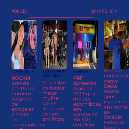
POLÍCIA
Close POLÍCIA
Músico
FEMINICÍDIO
TENTATIVA DE
TRÁFICO
conhecid
HOMICÍDIO
ROCAM
PRF
como
Suspeitos
prende
apreende
Déda
de tentar
em Picos
mais de
morre
matar
homem
273 kg de
após
mulher
suspeito
drogas
espancam
de 33
de
escondidas
em frente
anos são
atropelar
em
ao
presos
e matar
carreta na
Estádio
em Picos
ex-
BR 407
Helvídio
companheira
em Picos
Nunes,