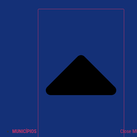
MUNICÍPIOS
Close M