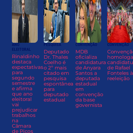
ANO
PESQUISA
CONVENÇÃO
CONVENÇÃO
ELEITORAL
Deputado
MDB
Convençã
Rinaldinho
Dr. Thales
oficializa
homolog
destaca
Coelho é
candidatura
candidatu
expectativas
o 2º mais
de Anyara
de Rafael
para
citado em
Santos a
Fonteles à
segundo
pesquisa
deputada
reeleição
semestre
espontânea
estadual
e afirma
para
em
que ano
deputado
convenção
eleitoral
estadual
da base
vai
governista
prejudicar
trabalhos
na
Câmara
de Picos