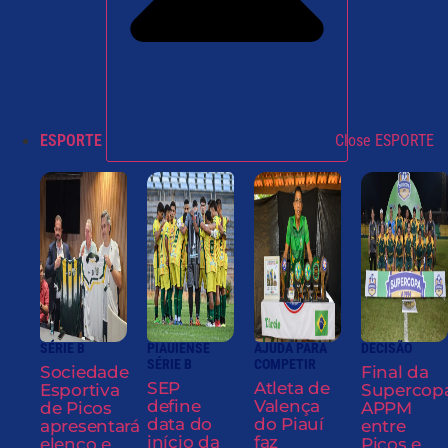
ESPORTE
Close ESPORTE
SÉRIE B
PIAUIENSE
AJUDA PARA
DECISÃO
SÉRIE B
COMPETIR
Sociedade
Final da
SEP
Atleta de
Esportiva
Supercop
define
Valença
de Picos
APPM
data do
do Piauí
apresentará
entre
início da
faz
elenco e
Picos e