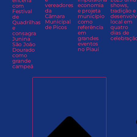
encerra
vereadores
economia
shows,
com
da
e projeta
tradição e
Festival
Câmara
município
desenvol
de
Municipal
como
local em
Quadrilhas
de Picos
referência
quatro
e
em
dias de
consagra
grandes
celebraçã
Junina
eventos
São João
no Piauí
Dourado
como
grande
campeã