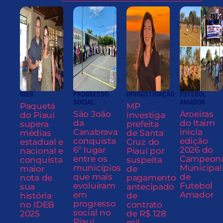
IDEB
PROGRESSO
INVGESTIGAÇÃO
FUTEBOL
SOCIAL
AMADOR
Paquetá
MP
São João
Aroeiras
do Piauí
investiga
da
do Itaim
supera
prefeita
Canabrava
inicia
médias
de Santa
conquista
edição
estadual e
Cruz do
6º lugar
2026 do
nacional e
Piauí por
entre os
Campeon
conquista
suspeita
municípios
Municipal
maior
de
que mais
de
nota de
pagamento
evoluíram
Futebol
sua
antecipado
em
Amador
história
de
progresso
no IDEB
contrato
social no
2025
de R$ 128
Piauí
mil