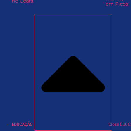
no Ceará
em Picos
EDUCAÇÃO
Close EDU