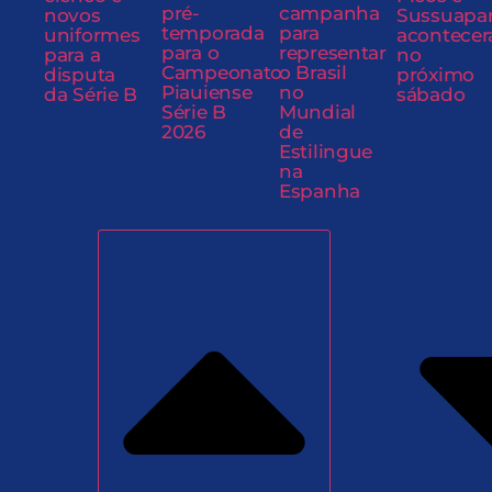
pré-
campanha
novos
Sussuapa
temporada
para
uniformes
acontecer
para o
representar
para a
no
Campeonato
o Brasil
disputa
próximo
Piauiense
no
da Série B
sábado
Série B
Mundial
2026
de
Estilingue
na
Espanha