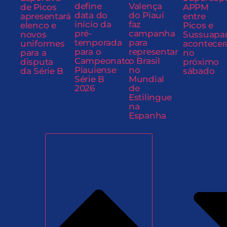
define
Valença
de Picos
APPM
data do
do Piauí
apresentará
entre
início da
faz
elenco e
Picos e
pré-
campanha
novos
Sussuapa
temporada
para
uniformes
acontecer
para o
representar
para a
no
Campeonato
o Brasil
disputa
próximo
Piauiense
no
da Série B
sábado
Série B
Mundial
2026
de
Estilingue
na
Espanha