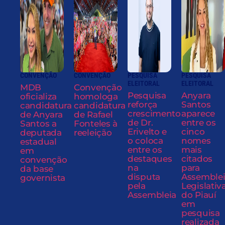
CONVENÇÃO
CONVENÇÃO
PESQUISA
PESQUISA
ELEITORAL
ELEITORAL
MDB
Convenção
Pesquisa
Anyara
oficializa
homologa
reforça
Santos
candidatura
candidatura
crescimento
aparece
de Anyara
de Rafael
de Dr.
entre os
Santos a
Fonteles à
Erivelto e
cinco
deputada
reeleição
o coloca
nomes
estadual
entre os
mais
em
destaques
citados
convenção
na
para
da base
disputa
Assemble
governista
pela
Legislativ
Assembleia
do Piauí
em
pesquisa
realizada