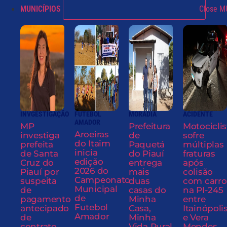
MUNICÍPIOS
Close M
INVGESTIGAÇÃO
FUTEBOL
MORADIA
ACIDENTE
AMADOR
MP
Prefeitura
Motociclis
Aroeiras
investiga
de
sofre
do Itaim
prefeita
Paquetá
múltiplas
inicia
de Santa
do Piauí
fraturas
edição
Cruz do
entrega
após
2026 do
Piauí por
mais
colisão
Campeonato
suspeita
duas
com carro
Municipal
de
casas do
na PI-245
de
pagamento
Minha
entre
Futebol
antecipado
Casa,
Itainópoli
Amador
de
Minha
e Vera
contrato
Vida Rural
Mendes