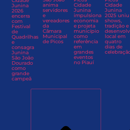
Cidade
anima
Cidade
Cidade
Junina
servidores
Junina
Junina
2026
e
impulsiona
2025 uniu
encerra
vereadores
economia
shows,
com
da
e projeta
tradição e
Festival
Câmara
município
desenvol
de
Municipal
como
local em
Quadrilhas
de Picos
referência
quatro
e
em
dias de
consagra
grandes
celebraçã
Junina
eventos
São João
no Piauí
Dourado
como
grande
campeã