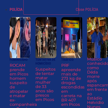
POLÍCIA
Close POLÍCIA
Músico
FEMINICÍDIO
TENTATIVA DE
TRÁFICO
conhecid
HOMICÍDIO
ROCAM
PRF
como
Suspeitos
prende
apreende
Déda
de tentar
em Picos
mais de
morre
matar
homem
273 kg de
após
mulher
suspeito
drogas
espancam
de 33
de
escondidas
em frente
anos são
atropelar
em
ao
presos
e matar
carreta na
Estádio
em Picos
ex-
BR 407
Helvídio
companheira
em Picos
Nunes,