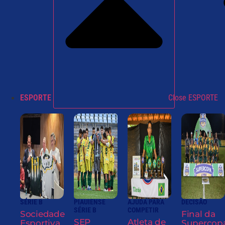
ESPORTE
Close ESPORTE
SÉRIE B
PIAUIENSE
AJUDA PARA
DECISÃO
SÉRIE B
COMPETIR
Sociedade
Final da
SEP
Atleta de
Esportiva
Supercop