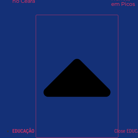
no Ceará
em Picos
EDUCAÇÃO
Close EDU