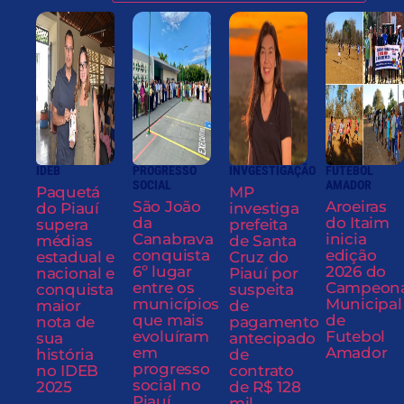
IDEB
PROGRESSO
INVGESTIGAÇÃO
FUTEBOL
SOCIAL
AMADOR
Paquetá
MP
São João
Aroeiras
do Piauí
investiga
da
do Itaim
supera
prefeita
Canabrava
inicia
médias
de Santa
conquista
edição
estadual e
Cruz do
6º lugar
2026 do
nacional e
Piauí por
entre os
Campeon
conquista
suspeita
municípios
Municipal
maior
de
que mais
de
nota de
pagamento
evoluíram
Futebol
sua
antecipado
em
Amador
história
de
progresso
no IDEB
contrato
social no
2025
de R$ 128
Piauí
mil