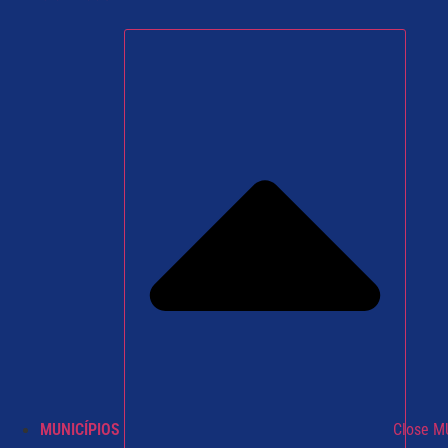
MUNICÍPIOS
Close M