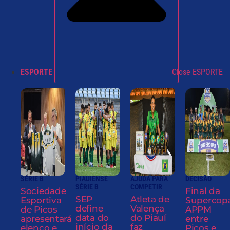
ESPORTE
Close ESPORTE
SÉRIE B
PIAUIENSE
AJUDA PARA
DECISÃO
SÉRIE B
COMPETIR
Sociedade
Final da
SEP
Atleta de
Esportiva
Supercop
define
Valença
de Picos
APPM
data do
do Piauí
apresentará
entre
início da
faz
elenco e
Picos e