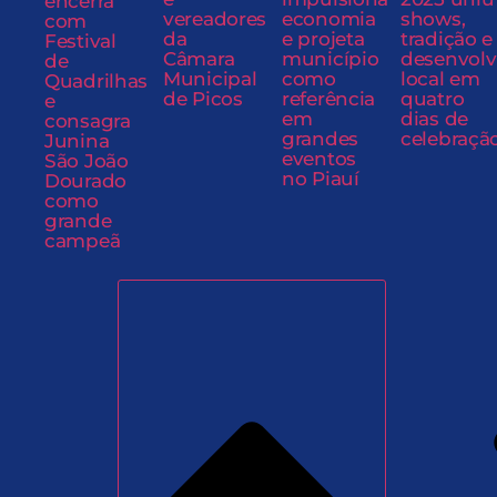
encerra
vereadores
economia
shows,
com
da
e projeta
tradição e
Festival
Câmara
município
desenvol
de
Municipal
como
local em
Quadrilhas
de Picos
referência
quatro
e
em
dias de
consagra
grandes
celebraçã
Junina
eventos
São João
no Piauí
Dourado
como
grande
campeã