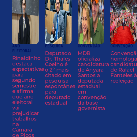
ANO
PESQUISA
CONVENÇÃO
CONVENÇÃO
ELEITORAL
Deputado
MDB
Convençã
Rinaldinho
Dr. Thales
oficializa
homolog
destaca
Coelho é
candidatura
candidatu
expectativas
o 2º mais
de Anyara
de Rafael
para
citado em
Santos a
Fonteles à
segundo
pesquisa
deputada
reeleição
semestre
espontânea
estadual
e afirma
para
em
que ano
deputado
convenção
eleitoral
estadual
da base
vai
governista
prejudicar
trabalhos
na
Câmara
de Picos