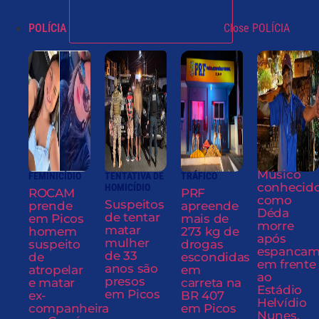
POLÍCIA
Close POLÍCIA
Músico
FEMINICÍDIO
TENTATIVA DE
TRÁFICO
conhecid
HOMICÍDIO
ROCAM
PRF
como
Suspeitos
prende
apreende
Déda
de tentar
em Picos
mais de
morre
matar
homem
273 kg de
após
mulher
suspeito
drogas
espancam
de 33
de
escondidas
em frente
anos são
atropelar
em
ao
presos
e matar
carreta na
Estádio
em Picos
ex-
BR 407
Helvídio
companheira
em Picos
Nunes,