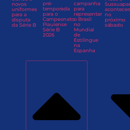
pré-
campanha
novos
Sussuapa
temporada
para
uniformes
acontecer
para o
representar
para a
no
Campeonato
o Brasil
disputa
próximo
Piauiense
no
da Série B
sábado
Série B
Mundial
2026
de
Estilingue
na
Espanha