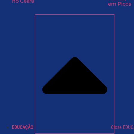
no Ceará
em Picos
EDUCAÇÃO
Close EDU