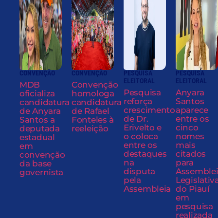
CONVENÇÃO
CONVENÇÃO
PESQUISA
PESQUISA
ELEITORAL
ELEITORAL
MDB
Convenção
Pesquisa
Anyara
oficializa
homologa
reforça
Santos
candidatura
candidatura
crescimento
aparece
de Anyara
de Rafael
de Dr.
entre os
Santos a
Fonteles à
Erivelto e
cinco
deputada
reeleição
o coloca
nomes
estadual
entre os
mais
em
destaques
citados
convenção
na
para
da base
disputa
Assemble
governista
pela
Legislativ
Assembleia
do Piauí
em
pesquisa
realizada