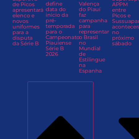
define
Valença
de Picos
APPM
data do
do Piauí
apresentará
entre
início da
faz
elenco e
Picos e
pré-
campanha
novos
Sussuapa
temporada
para
uniformes
acontecer
para o
representar
para a
no
Campeonato
o Brasil
disputa
próximo
Piauiense
no
da Série B
sábado
Série B
Mundial
2026
de
Estilingue
na
Espanha