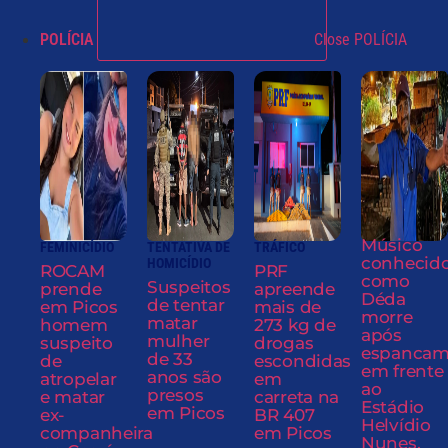
POLÍCIA
Close POLÍCIA
Músico
FEMINICÍDIO
TENTATIVA DE
TRÁFICO
conhecid
HOMICÍDIO
ROCAM
PRF
como
Suspeitos
prende
apreende
Déda
de tentar
em Picos
mais de
morre
matar
homem
273 kg de
após
mulher
suspeito
drogas
espancam
de 33
de
escondidas
em frente
anos são
atropelar
em
ao
presos
e matar
carreta na
Estádio
em Picos
ex-
BR 407
Helvídio
companheira
em Picos
Nunes,