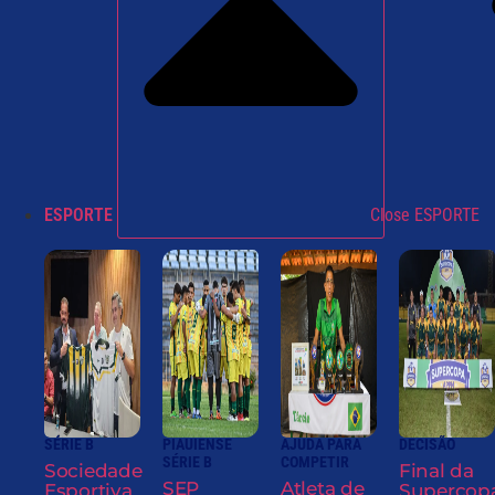
ESPORTE
Close ESPORTE
SÉRIE B
PIAUIENSE
AJUDA PARA
DECISÃO
SÉRIE B
COMPETIR
Sociedade
Final da
SEP
Atleta de
Esportiva
Supercop