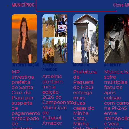
MUNICÍPIOS
Close M
INVGESTIGAÇÃO
FUTEBOL
MORADIA
ACIDENTE
AMADOR
MP
Prefeitura
Motociclis
Aroeiras
investiga
de
sofre
do Itaim
prefeita
Paquetá
múltiplas
inicia
de Santa
do Piauí
fraturas
edição
Cruz do
entrega
após
2026 do
Piauí por
mais
colisão
Campeonato
suspeita
duas
com carro
Municipal
de
casas do
na PI-245
de
pagamento
Minha
entre
Futebol
antecipado
Casa,
Itainópoli
Amador
de
Minha
e Vera
contrato
Vida Rural
Mendes