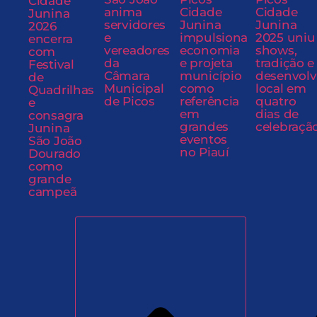
Cidade
anima
Cidade
Cidade
Junina
servidores
Junina
Junina
2026
e
impulsiona
2025 uniu
encerra
vereadores
economia
shows,
com
da
e projeta
tradição e
Festival
Câmara
município
desenvol
de
Municipal
como
local em
Quadrilhas
de Picos
referência
quatro
e
em
dias de
consagra
grandes
celebraçã
Junina
eventos
São João
no Piauí
Dourado
como
grande
campeã