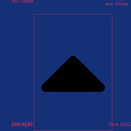
no Ceará
em Picos
EDUCAÇÃO
Close EDU