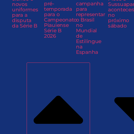
pré-
campanha
novos
Sussuapa
temporada
para
uniformes
acontecer
para o
representar
para a
no
Campeonato
o Brasil
disputa
próximo
Piauiense
no
da Série B
sábado
Série B
Mundial
2026
de
Estilingue
na
Espanha