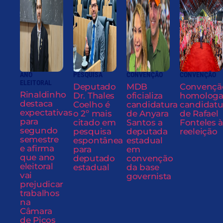
ANO
PESQUISA
CONVENÇÃO
CONVENÇÃO
ELEITORAL
Deputado
MDB
Convençã
Rinaldinho
Dr. Thales
oficializa
homolog
destaca
Coelho é
candidatura
candidatu
expectativas
o 2º mais
de Anyara
de Rafael
para
citado em
Santos a
Fonteles à
segundo
pesquisa
deputada
reeleição
semestre
espontânea
estadual
e afirma
para
em
que ano
deputado
convenção
eleitoral
estadual
da base
vai
governista
prejudicar
trabalhos
na
Câmara
de Picos