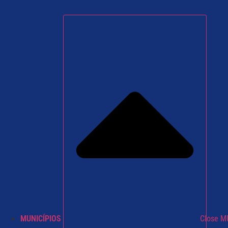
MUNICÍPIOS
Close M