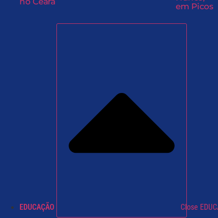
no Ceará
em Picos
EDUCAÇÃO
Close EDU