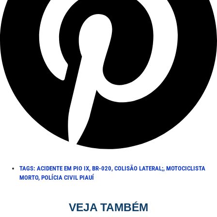
TAGS:
ACIDENTE EM PIO IX
,
BR-020
,
COLISÃO LATERAL;
,
MOTOCICLISTA
MORTO
,
POLÍCIA CIVIL PIAUÍ
VEJA TAMBÉM