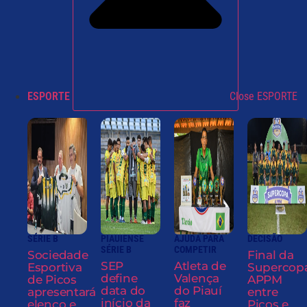
ESPORTE
Close ESPORTE
SÉRIE B
PIAUIENSE
AJUDA PARA
DECISÃO
SÉRIE B
COMPETIR
Sociedade
Final da
SEP
Atleta de
Esportiva
Supercop
define
Valença
de Picos
APPM
data do
do Piauí
apresentará
entre
início da
faz
elenco e
Picos e