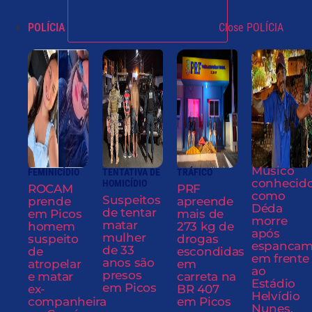
POLÍCIA
Close POLÍCIA
Músico
FEMINICÍDIO
TENTATIVA DE
TRÁFICO
conhecid
HOMICÍDIO
ROCAM
PRF
como
Suspeitos
prende
apreende
Déda
de tentar
em Picos
mais de
morre
matar
homem
273 kg de
após
mulher
suspeito
drogas
espancam
de 33
de
escondidas
em frente
anos são
atropelar
em
ao
presos
e matar
carreta na
Estádio
em Picos
ex-
BR 407
Helvídio
companheira
em Picos
Nunes,