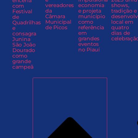
encerra
vereadores
economia
shows,
com
da
e projeta
tradição e
Festival
Câmara
município
desenvol
de
Municipal
como
local em
Quadrilhas
de Picos
referência
quatro
e
em
dias de
consagra
grandes
celebraçã
Junina
eventos
São João
no Piauí
Dourado
como
grande
campeã