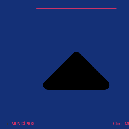
MUNICÍPIOS
Close M