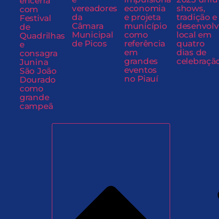
encerra
vereadores
economia
shows,
com
da
e projeta
tradição e
Festival
Câmara
município
desenvol
de
Municipal
como
local em
Quadrilhas
de Picos
referência
quatro
e
em
dias de
consagra
grandes
celebraçã
Junina
eventos
São João
no Piauí
Dourado
como
grande
campeã