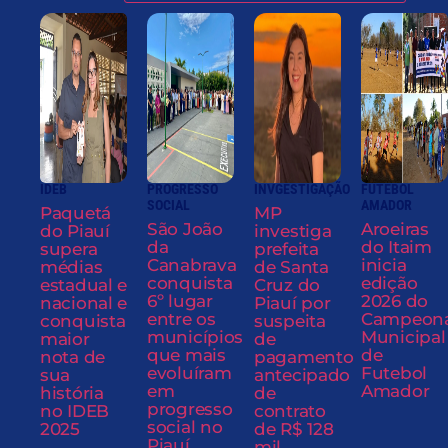
IDEB
PROGRESSO
INVGESTIGAÇÃO
FUTEBOL
SOCIAL
AMADOR
Paquetá
MP
São João
Aroeiras
do Piauí
investiga
da
do Itaim
supera
prefeita
Canabrava
inicia
médias
de Santa
conquista
edição
estadual e
Cruz do
6º lugar
2026 do
nacional e
Piauí por
entre os
Campeon
conquista
suspeita
municípios
Municipal
maior
de
que mais
de
nota de
pagamento
evoluíram
Futebol
sua
antecipado
em
Amador
história
de
progresso
no IDEB
contrato
social no
2025
de R$ 128
Piauí
mil