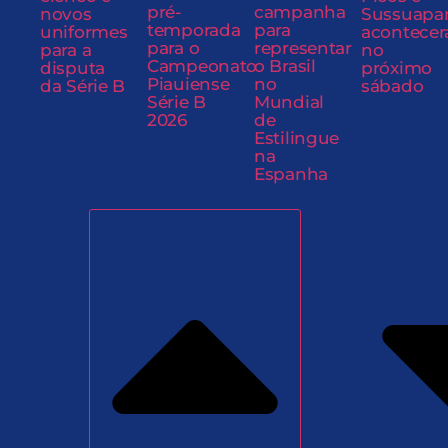
pré-
campanha
novos
Sussuapa
temporada
para
uniformes
acontecer
para o
representar
para a
no
Campeonato
o Brasil
disputa
próximo
Piauiense
no
da Série B
sábado
Série B
Mundial
2026
de
Estilingue
na
Espanha