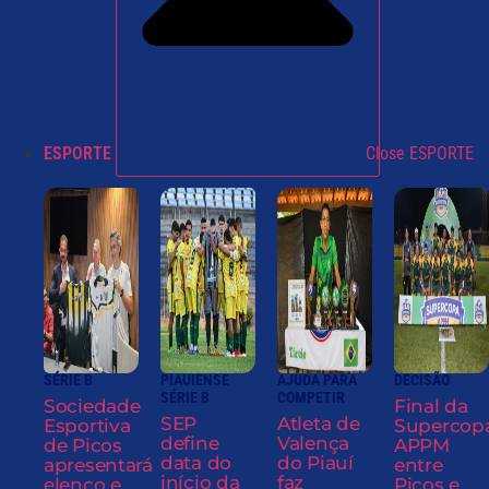
ESPORTE
Close ESPORTE
SÉRIE B
PIAUIENSE
AJUDA PARA
DECISÃO
SÉRIE B
COMPETIR
Sociedade
Final da
SEP
Atleta de
Esportiva
Supercop
define
Valença
de Picos
APPM
data do
do Piauí
apresentará
entre
início da
faz
elenco e
Picos e