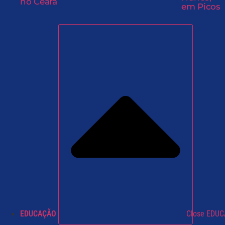
no Ceará
em Picos
EDUCAÇÃO
Close EDU