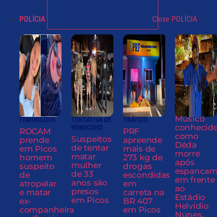
POLÍCIA
Close POLÍCIA
Músico
FEMINICÍDIO
TENTATIVA DE
TRÁFICO
conhecid
HOMICÍDIO
ROCAM
PRF
como
Suspeitos
prende
apreende
Déda
de tentar
em Picos
mais de
morre
matar
homem
273 kg de
após
mulher
suspeito
drogas
espancam
de 33
de
escondidas
em frente
anos são
atropelar
em
ao
presos
e matar
carreta na
Estádio
em Picos
ex-
BR 407
Helvídio
companheira
em Picos
Nunes,