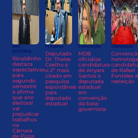
ANO
PESQUISA
CONVENÇÃO
CONVENÇÃO
ELEITORAL
Deputado
MDB
Convençã
Rinaldinho
Dr. Thales
oficializa
homolog
destaca
Coelho é
candidatura
candidatu
expectativas
o 2º mais
de Anyara
de Rafael
para
citado em
Santos a
Fonteles à
segundo
pesquisa
deputada
reeleição
semestre
espontânea
estadual
e afirma
para
em
que ano
deputado
convenção
eleitoral
estadual
da base
vai
governista
prejudicar
trabalhos
na
Câmara
de Picos