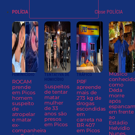
POLÍCIA
Close POLÍCIA
Músico
FEMINICÍDIO
TENTATIVA DE
TRÁFICO
conhecid
HOMICÍDIO
ROCAM
PRF
como
Suspeitos
prende
apreende
Déda
de tentar
em Picos
mais de
morre
matar
homem
273 kg de
após
mulher
suspeito
drogas
espancam
de 33
de
escondidas
em frente
anos são
atropelar
em
ao
presos
e matar
carreta na
Estádio
em Picos
ex-
BR 407
Helvídio
companheira
em Picos
Nunes,