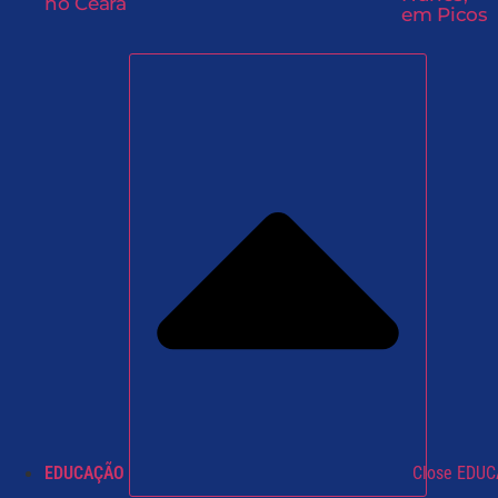
no Ceará
em Picos
EDUCAÇÃO
Close EDU