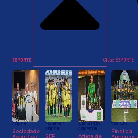
ESPORTE
Close ESPORTE
SÉRIE B
PIAUIENSE
AJUDA PARA
DECISÃO
SÉRIE B
COMPETIR
Sociedade
Final da
SEP
Atleta de
Esportiva
Supercop