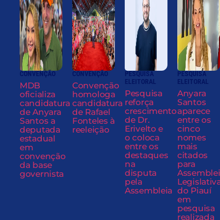
CONVENÇÃO
CONVENÇÃO
PESQUISA
PESQUISA
ELEITORAL
ELEITORAL
MDB
Convenção
Pesquisa
Anyara
oficializa
homologa
reforça
Santos
candidatura
candidatura
crescimento
aparece
de Anyara
de Rafael
de Dr.
entre os
Santos a
Fonteles à
Erivelto e
cinco
deputada
reeleição
o coloca
nomes
estadual
entre os
mais
em
destaques
citados
convenção
na
para
da base
disputa
Assemble
governista
pela
Legislativ
Assembleia
do Piauí
em
pesquisa
realizada