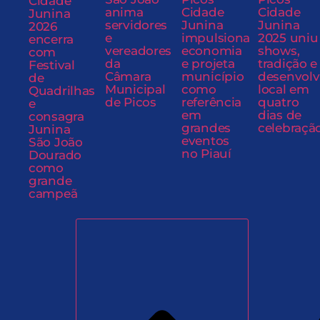
Cidade
anima
Cidade
Cidade
Junina
servidores
Junina
Junina
2026
e
impulsiona
2025 uniu
encerra
vereadores
economia
shows,
com
da
e projeta
tradição e
Festival
Câmara
município
desenvol
de
Municipal
como
local em
Quadrilhas
de Picos
referência
quatro
e
em
dias de
consagra
grandes
celebraçã
Junina
eventos
São João
no Piauí
Dourado
como
grande
campeã