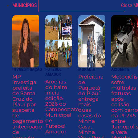
MUNICÍPIOS
Close M
INVGESTIGAÇÃO
FUTEBOL
MORADIA
ACIDENTE
AMADOR
MP
Prefeitura
Motociclis
Aroeiras
investiga
de
sofre
do Itaim
prefeita
Paquetá
múltiplas
inicia
de Santa
do Piauí
fraturas
edição
Cruz do
entrega
após
2026 do
Piauí por
mais
colisão
Campeonato
suspeita
duas
com carro
Municipal
de
casas do
na PI-245
de
pagamento
Minha
entre
Futebol
antecipado
Casa,
Itainópoli
Amador
de
Minha
e Vera
contrato
Vida Rural
Mendes