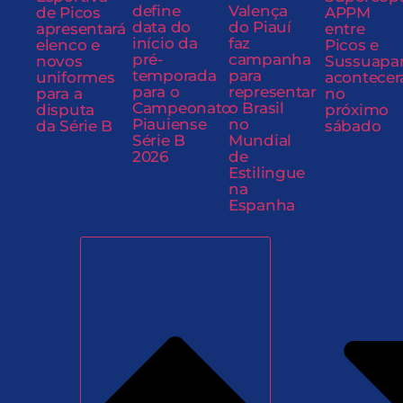
define
Valença
de Picos
APPM
data do
do Piauí
apresentará
entre
início da
faz
elenco e
Picos e
pré-
campanha
novos
Sussuapa
temporada
para
uniformes
acontecer
para o
representar
para a
no
Campeonato
o Brasil
disputa
próximo
Piauiense
no
da Série B
sábado
Série B
Mundial
2026
de
Estilingue
na
Espanha