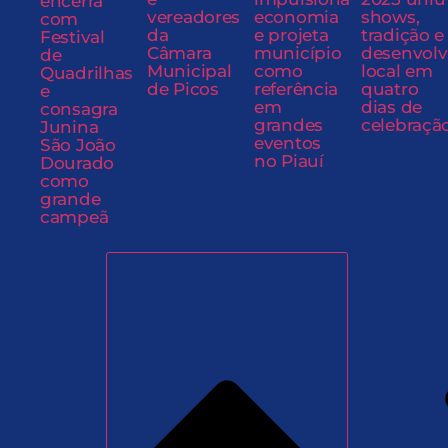
encerra
vereadores
economia
shows,
com
da
e projeta
tradição e
Festival
Câmara
município
desenvol
de
Municipal
como
local em
Quadrilhas
de Picos
referência
quatro
e
em
dias de
consagra
grandes
celebraçã
Junina
eventos
São João
no Piauí
Dourado
como
grande
campeã