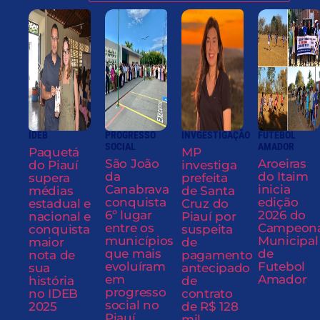
IDEB
PROGRESSO
INVGESTIGAÇÃO
FUTEBOL
SOCIAL
AMADOR
Paquetá
MP
São João
Aroeiras
do Piauí
investiga
da
do Itaim
supera
prefeita
Canabrava
inicia
médias
de Santa
conquista
edição
estadual e
Cruz do
6º lugar
2026 do
nacional e
Piauí por
entre os
Campeon
conquista
suspeita
municípios
Municipal
maior
de
que mais
de
nota de
pagamento
evoluíram
Futebol
sua
antecipado
em
Amador
história
de
progresso
no IDEB
contrato
social no
2025
de R$ 128
Piauí
mil