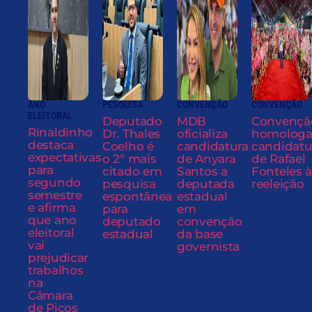
ANO
PESQUISA
CONVENÇÃO
CONVENÇÃO
ELEITORAL
Deputado
MDB
Convençã
Rinaldinho
Dr. Thales
oficializa
homolog
destaca
Coelho é
candidatura
candidatu
expectativas
o 2º mais
de Anyara
de Rafael
para
citado em
Santos a
Fonteles à
segundo
pesquisa
deputada
reeleição
semestre
espontânea
estadual
e afirma
para
em
que ano
deputado
convenção
eleitoral
estadual
da base
vai
governista
prejudicar
trabalhos
na
Câmara
de Picos