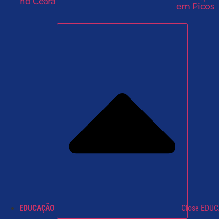
no Ceará
em Picos
EDUCAÇÃO
Close EDU