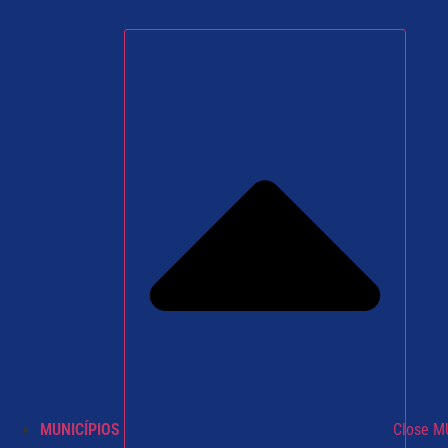
MUNICÍPIOS
Close M