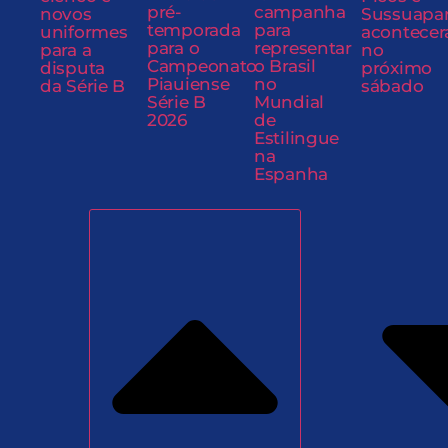
pré-
campanha
novos
Sussuapa
temporada
para
uniformes
acontecer
para o
representar
para a
no
Campeonato
o Brasil
disputa
próximo
Piauiense
no
da Série B
sábado
Série B
Mundial
2026
de
Estilingue
na
Espanha