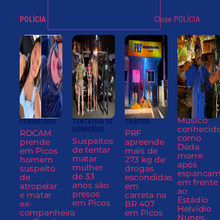
POLÍCIA
Close POLÍCIA
Músico
FEMINICÍDIO
TENTATIVA DE
TRÁFICO
conhecid
HOMICÍDIO
ROCAM
PRF
como
Suspeitos
prende
apreende
Déda
de tentar
em Picos
mais de
morre
matar
homem
273 kg de
após
mulher
suspeito
drogas
espancam
de 33
de
escondidas
em frente
anos são
atropelar
em
ao
presos
e matar
carreta na
Estádio
em Picos
ex-
BR 407
Helvídio
companheira
em Picos
Nunes,