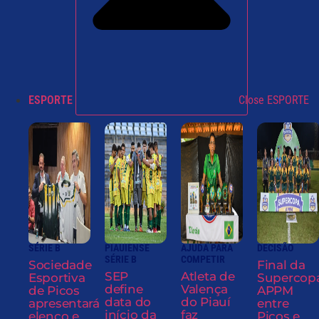
ESPORTE
Close ESPORTE
SÉRIE B
PIAUIENSE
AJUDA PARA
DECISÃO
SÉRIE B
COMPETIR
Sociedade
Final da
SEP
Atleta de
Esportiva
Supercop
define
Valença
de Picos
APPM
data do
do Piauí
apresentará
entre
início da
faz
elenco e
Picos e