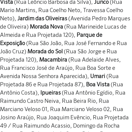
Vista
(Rua Leôncio Barbosa da Silva),
Junco
(Rua
Mario Martins, Rua Coelho Neto, Travessa Coelho
Neto),
Jardim das Oliveiras
(Avenida Pedro Marques
de Oliveira)
Morada Nova
(Rua Marineide Lucas de
Almeida e Rua Projetada 120),
Parque de
Exposição
(Rua São João, Rua José Fernando e Rua
João Cruz)
Morada do Sol
(Rua São Jorge e Rua
Projetada 120),
Macambira
(Rua Adelaide Alves,
Rua Francisco José de Araújo, Rua Boa Sorte e
Avenida Nossa Senhora Aparecida),
Umari
(Rua
Projetada 86 e Rua Projetada 87),
Boa Vista
(Rua
Antônio Costa),
Ipueiras
(Rua Antônio Egídio, Rua
Raimundo Castro Neiva, Rua Beira Rio, Rua
Marciano Veloso 01, Rua Marciano Veloso 02, Rua
Josino Araújo, Rua Joaquim Evêncio, Rua Projetada
49 / Rua Raimundo Acassio, Domingo da Rocha