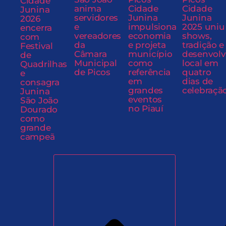
Cidade
anima
Cidade
Cidade
Junina
servidores
Junina
Junina
2026
e
impulsiona
2025 uniu
encerra
vereadores
economia
shows,
com
da
e projeta
tradição e
Festival
Câmara
município
desenvol
de
Municipal
como
local em
Quadrilhas
de Picos
referência
quatro
e
em
dias de
consagra
grandes
celebraçã
Junina
eventos
São João
no Piauí
Dourado
como
grande
campeã