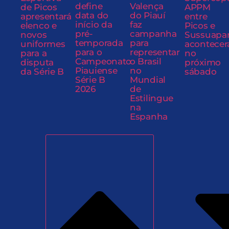
define
Valença
de Picos
APPM
data do
do Piauí
apresentará
entre
início da
faz
elenco e
Picos e
pré-
campanha
novos
Sussuapa
temporada
para
uniformes
acontecer
para o
representar
para a
no
Campeonato
o Brasil
disputa
próximo
Piauiense
no
da Série B
sábado
Série B
Mundial
2026
de
Estilingue
na
Espanha