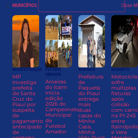
MUNICÍPIOS
Close M
INVGESTIGAÇÃO
FUTEBOL
MORADIA
ACIDENTE
AMADOR
MP
Prefeitura
Motociclis
Aroeiras
investiga
de
sofre
do Itaim
prefeita
Paquetá
múltiplas
inicia
de Santa
do Piauí
fraturas
edição
Cruz do
entrega
após
2026 do
Piauí por
mais
colisão
Campeonato
suspeita
duas
com carro
Municipal
de
casas do
na PI-245
de
pagamento
Minha
entre
Futebol
antecipado
Casa,
Itainópoli
Amador
de
Minha
e Vera
contrato
Vida Rural
Mendes