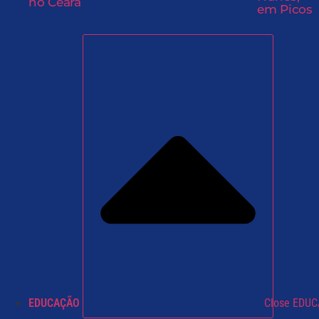
no Ceará
em Picos
EDUCAÇÃO
Close EDU