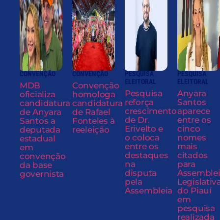
CONVENÇÃO
CONVENÇÃO
PESQUISA
PESQUISA
ELEITORAL
ELEITORAL
MDB
Convenção
Pesquisa
Anyara
oficializa
homologa
reforça
Santos
candidatura
candidatura
crescimento
aparece
de Anyara
de Rafael
de Dr.
entre os
Santos a
Fonteles à
Erivelto e
cinco
deputada
reeleição
o coloca
nomes
estadual
entre os
mais
em
destaques
citados
convenção
na
para
da base
disputa
Assemble
governista
pela
Legislativ
Assembleia
do Piauí
em
pesquisa
realizada