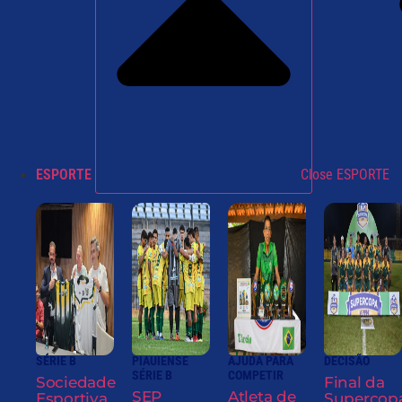
ESPORTE
Close ESPORTE
SÉRIE B
PIAUIENSE
AJUDA PARA
DECISÃO
SÉRIE B
COMPETIR
Sociedade
Final da
SEP
Atleta de
Esportiva
Supercop