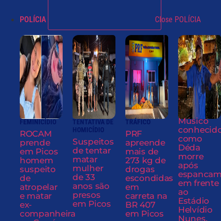
POLÍCIA
Close POLÍCIA
Músico
FEMINICÍDIO
TENTATIVA DE
TRÁFICO
conhecid
HOMICÍDIO
ROCAM
PRF
como
Suspeitos
prende
apreende
Déda
de tentar
em Picos
mais de
morre
matar
homem
273 kg de
após
mulher
suspeito
drogas
espancam
de 33
de
escondidas
em frente
anos são
atropelar
em
ao
presos
e matar
carreta na
Estádio
em Picos
ex-
BR 407
Helvídio
companheira
em Picos
Nunes,