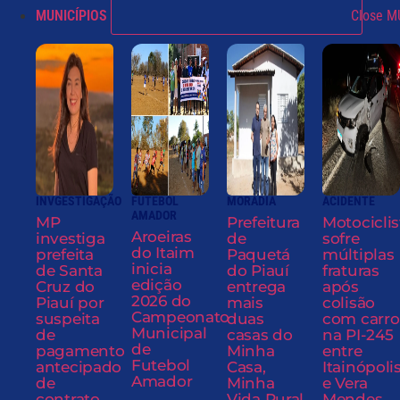
MUNICÍPIOS
Close M
INVGESTIGAÇÃO
FUTEBOL
MORADIA
ACIDENTE
AMADOR
MP
Prefeitura
Motociclis
Aroeiras
investiga
de
sofre
do Itaim
prefeita
Paquetá
múltiplas
inicia
de Santa
do Piauí
fraturas
edição
Cruz do
entrega
após
2026 do
Piauí por
mais
colisão
Campeonato
suspeita
duas
com carro
Municipal
de
casas do
na PI-245
de
pagamento
Minha
entre
Futebol
antecipado
Casa,
Itainópoli
Amador
de
Minha
e Vera
contrato
Vida Rural
Mendes