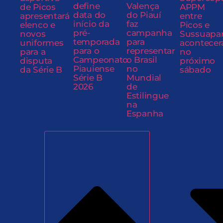
define
Valença
de Picos
APPM
data do
do Piauí
apresentará
entre
início da
faz
elenco e
Picos e
pré-
campanha
novos
Sussuapa
temporada
para
uniformes
acontecer
para o
representar
para a
no
Campeonato
o Brasil
disputa
próximo
Piauiense
no
da Série B
sábado
Série B
Mundial
2026
de
Estilingue
na
Espanha