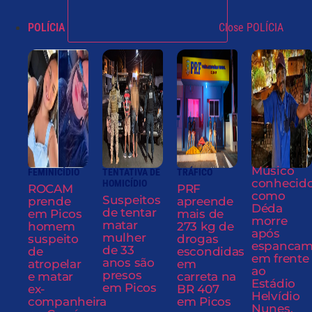
POLÍCIA
Close POLÍCIA
Músico
FEMINICÍDIO
TENTATIVA DE
TRÁFICO
conhecid
HOMICÍDIO
ROCAM
PRF
como
Suspeitos
prende
apreende
Déda
de tentar
em Picos
mais de
morre
matar
homem
273 kg de
após
mulher
suspeito
drogas
espancam
de 33
de
escondidas
em frente
anos são
atropelar
em
ao
presos
e matar
carreta na
Estádio
em Picos
ex-
BR 407
Helvídio
companheira
em Picos
Nunes,