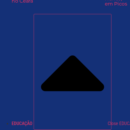
no Ceará
em Picos
EDUCAÇÃO
Close EDU