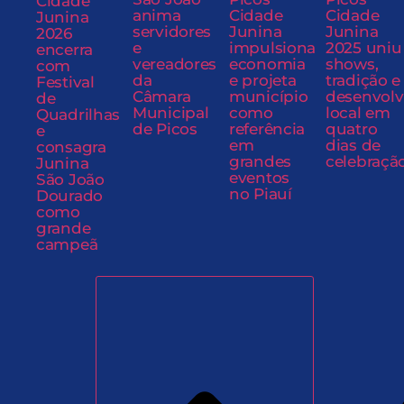
Cidade
anima
Cidade
Cidade
Junina
servidores
Junina
Junina
2026
e
impulsiona
2025 uniu
encerra
vereadores
economia
shows,
com
da
e projeta
tradição e
Festival
Câmara
município
desenvol
de
Municipal
como
local em
Quadrilhas
de Picos
referência
quatro
e
em
dias de
consagra
grandes
celebraçã
Junina
eventos
São João
no Piauí
Dourado
como
grande
campeã