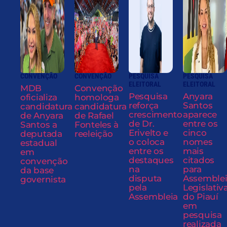
CONVENÇÃO
CONVENÇÃO
PESQUISA
PESQUISA
ELEITORAL
ELEITORAL
MDB
Convenção
Pesquisa
Anyara
oficializa
homologa
reforça
Santos
candidatura
candidatura
crescimento
aparece
de Anyara
de Rafael
de Dr.
entre os
Santos a
Fonteles à
Erivelto e
cinco
deputada
reeleição
o coloca
nomes
estadual
entre os
mais
em
destaques
citados
convenção
na
para
da base
disputa
Assemble
governista
pela
Legislativ
Assembleia
do Piauí
em
pesquisa
realizada