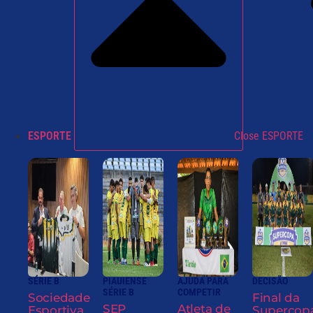
ESPORTE
Close ESPORTE
SÉRIE B
PIAUIENSE
AJUDA PARA
DECISÃO
SÉRIE B
COMPETIR
Sociedade
Final da
SEP
Atleta de
Esportiva
Supercop