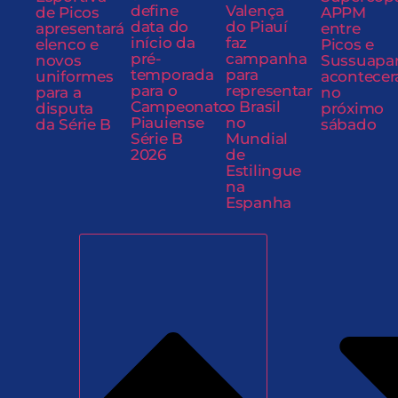
define
Valença
de Picos
APPM
data do
do Piauí
apresentará
entre
início da
faz
elenco e
Picos e
pré-
campanha
novos
Sussuapa
temporada
para
uniformes
acontecer
para o
representar
para a
no
Campeonato
o Brasil
disputa
próximo
Piauiense
no
da Série B
sábado
Série B
Mundial
2026
de
Estilingue
na
Espanha