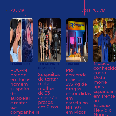
POLÍCIA
Close POLÍCIA
Músico
FEMINICÍDIO
TENTATIVA DE
TRÁFICO
conhecid
HOMICÍDIO
ROCAM
PRF
como
Suspeitos
prende
apreende
Déda
de tentar
em Picos
mais de
morre
matar
homem
273 kg de
após
mulher
suspeito
drogas
espancam
de 33
de
escondidas
em frente
anos são
atropelar
em
ao
presos
e matar
carreta na
Estádio
em Picos
ex-
BR 407
Helvídio
companheira
em Picos
Nunes,