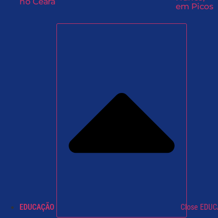
no Ceará
em Picos
EDUCAÇÃO
Close EDU