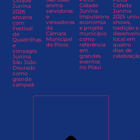
Cidade
anima
Cidade
Cidade
Junina
servidores
Junina
Junina
2026
e
impulsiona
2025 uniu
encerra
vereadores
economia
shows,
com
da
e projeta
tradição e
Festival
Câmara
município
desenvol
de
Municipal
como
local em
Quadrilhas
de Picos
referência
quatro
e
em
dias de
consagra
grandes
celebraçã
Junina
eventos
São João
no Piauí
Dourado
como
grande
campeã