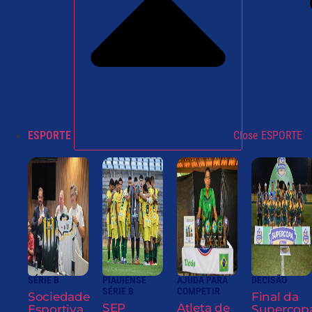
ESPORTE
Close ESPORTE
SÉRIE B
PIAUIENSE
AJUDA PARA
DECISÃO
SÉRIE B
COMPETIR
Sociedade
Final da
SEP
Atleta de
Esportiva
Supercop