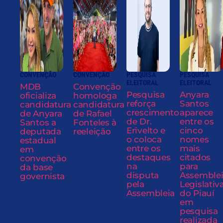
CONVENÇÃO
CONVENÇÃO
PESQUISA
PESQUISA
ELEITORAL
ELEITORAL
MDB
Convenção
Pesquisa
Anyara
oficializa
homologa
reforça
Santos
candidatura
candidatura
crescimento
aparece
de Anyara
de Rafael
de Dr.
entre os
Santos a
Fonteles à
Erivelto e
cinco
deputada
reeleição
o coloca
nomes
estadual
entre os
mais
em
destaques
citados
convenção
na
para
da base
disputa
Assemble
governista
pela
Legislativ
Assembleia
do Piauí
em
pesquisa
realizada