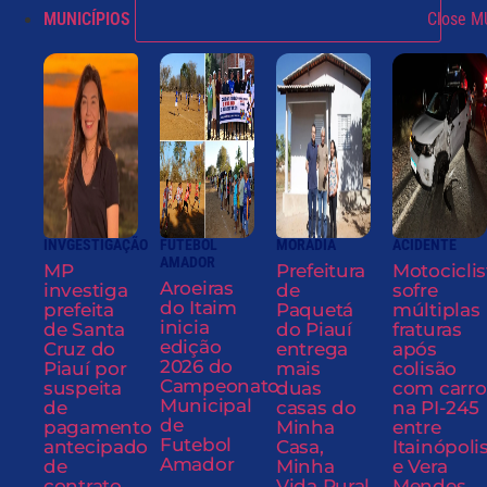
MUNICÍPIOS
Close M
INVGESTIGAÇÃO
FUTEBOL
MORADIA
ACIDENTE
AMADOR
MP
Prefeitura
Motociclis
Aroeiras
investiga
de
sofre
do Itaim
prefeita
Paquetá
múltiplas
inicia
de Santa
do Piauí
fraturas
edição
Cruz do
entrega
após
2026 do
Piauí por
mais
colisão
Campeonato
suspeita
duas
com carro
Municipal
de
casas do
na PI-245
de
pagamento
Minha
entre
Futebol
antecipado
Casa,
Itainópoli
Amador
de
Minha
e Vera
contrato
Vida Rural
Mendes