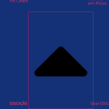
no Ceará
em Picos
EDUCAÇÃO
Close EDU