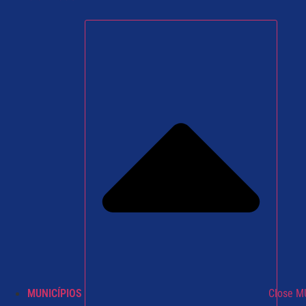
MUNICÍPIOS
Close M