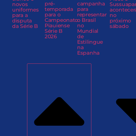
pré-
campanha
novos
Sussuapa
temporada
para
uniformes
acontecer
para o
representar
para a
no
Campeonato
o Brasil
disputa
próximo
Piauiense
no
da Série B
sábado
Série B
Mundial
2026
de
Estilingue
na
Espanha