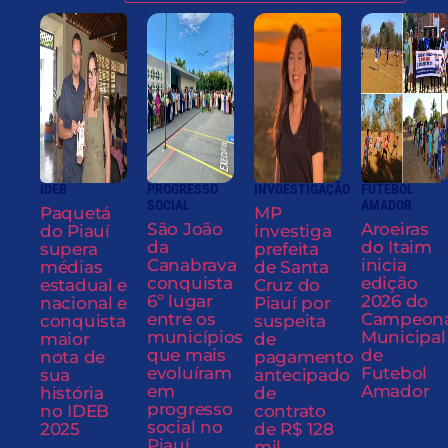
IDEB
PROGRESSO
INVGESTIGAÇÃO
FUTEBOL
SOCIAL
AMADOR
Paquetá
MP
São João
Aroeiras
do Piauí
investiga
da
do Itaim
supera
prefeita
Canabrava
inicia
médias
de Santa
conquista
edição
estadual e
Cruz do
6º lugar
2026 do
nacional e
Piauí por
entre os
Campeon
conquista
suspeita
municípios
Municipal
maior
de
que mais
de
nota de
pagamento
evoluíram
Futebol
sua
antecipado
em
Amador
história
de
progresso
no IDEB
contrato
social no
2025
de R$ 128
Piauí
mil