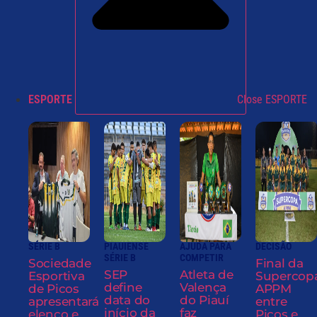
ESPORTE
Close ESPORTE
SÉRIE B
PIAUIENSE
AJUDA PARA
DECISÃO
SÉRIE B
COMPETIR
Sociedade
Final da
SEP
Atleta de
Esportiva
Supercop
define
Valença
de Picos
APPM
data do
do Piauí
apresentará
entre
início da
faz
elenco e
Picos e