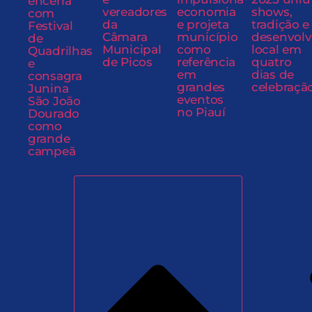
encerra
vereadores
economia
shows,
com
da
e projeta
tradição e
Festival
Câmara
município
desenvol
de
Municipal
como
local em
Quadrilhas
de Picos
referência
quatro
e
em
dias de
consagra
grandes
celebraçã
Junina
eventos
São João
no Piauí
Dourado
como
grande
campeã