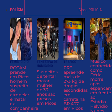
POLÍCIA
Close POLÍCIA
Músico
FEMINICÍDIO
TENTATIVA DE
TRÁFICO
conhecid
HOMICÍDIO
ROCAM
PRF
como
Suspeitos
prende
apreende
Déda
de tentar
em Picos
mais de
morre
matar
homem
273 kg de
após
mulher
suspeito
drogas
espancam
de 33
de
escondidas
em frente
anos são
atropelar
em
ao
presos
e matar
carreta na
Estádio
em Picos
ex-
BR 407
Helvídio
companheira
em Picos
Nunes,