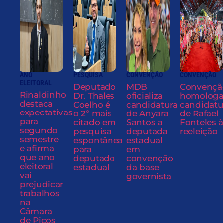
ANO
PESQUISA
CONVENÇÃO
CONVENÇÃO
ELEITORAL
Deputado
MDB
Convençã
Rinaldinho
Dr. Thales
oficializa
homolog
destaca
Coelho é
candidatura
candidatu
expectativas
o 2º mais
de Anyara
de Rafael
para
citado em
Santos a
Fonteles à
segundo
pesquisa
deputada
reeleição
semestre
espontânea
estadual
e afirma
para
em
que ano
deputado
convenção
eleitoral
estadual
da base
vai
governista
prejudicar
trabalhos
na
Câmara
de Picos