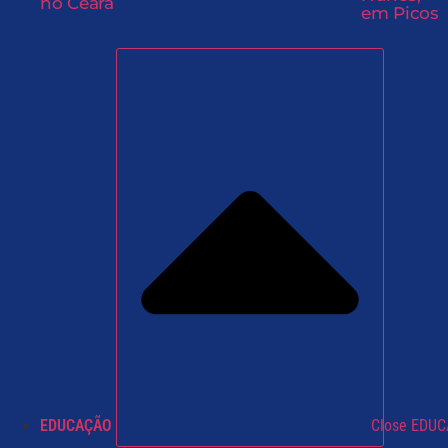
no Ceará
em Picos
EDUCAÇÃO
Close EDU