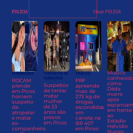
POLÍCIA
Close POLÍCIA
Músico
FEMINICÍDIO
TENTATIVA DE
TRÁFICO
conhecid
HOMICÍDIO
ROCAM
PRF
como
Suspeitos
prende
apreende
Déda
de tentar
em Picos
mais de
morre
matar
homem
273 kg de
após
mulher
suspeito
drogas
espancam
de 33
de
escondidas
em frente
anos são
atropelar
em
ao
presos
e matar
carreta na
Estádio
em Picos
ex-
BR 407
Helvídio
companheira
em Picos
Nunes,