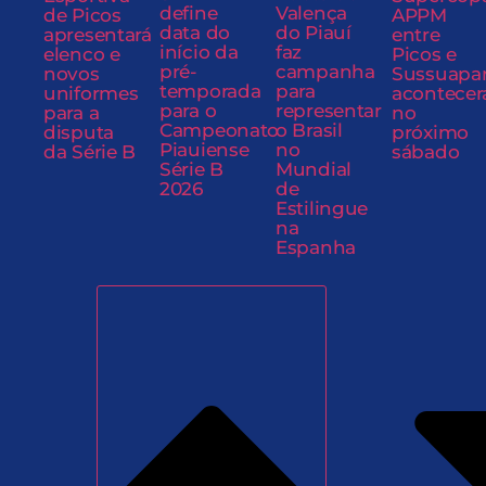
define
Valença
de Picos
APPM
data do
do Piauí
apresentará
entre
início da
faz
elenco e
Picos e
pré-
campanha
novos
Sussuapa
temporada
para
uniformes
acontecer
para o
representar
para a
no
Campeonato
o Brasil
disputa
próximo
Piauiense
no
da Série B
sábado
Série B
Mundial
2026
de
Estilingue
na
Espanha