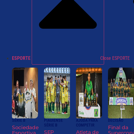
ESPORTE
Close ESPORTE
SÉRIE B
PIAUIENSE
AJUDA PARA
DECISÃO
SÉRIE B
COMPETIR
Sociedade
Final da
SEP
Atleta de
Esportiva
Supercop