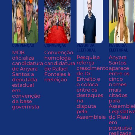
CONVENÇÃO
CONVENÇÃO
PESQUISA
PESQUISA
ELEITORAL
ELEITORAL
MDB
Convenção
Pesquisa
Anyara
oficializa
homologa
reforça
Santos
candidatura
candidatura
crescimento
aparece
de Anyara
de Rafael
de Dr.
entre os
Santos a
Fonteles à
Erivelto e
cinco
deputada
reeleição
o coloca
nomes
estadual
entre os
mais
em
destaques
citados
convenção
na
para
da base
disputa
Assemble
governista
pela
Legislativ
Assembleia
do Piauí
em
pesquisa
realizada