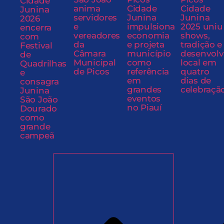
Cidade
anima
Cidade
Cidade
Junina
servidores
Junina
Junina
2026
e
impulsiona
2025 uniu
encerra
vereadores
economia
shows,
com
da
e projeta
tradição e
Festival
Câmara
município
desenvol
de
Municipal
como
local em
Quadrilhas
de Picos
referência
quatro
e
em
dias de
consagra
grandes
celebraçã
Junina
eventos
São João
no Piauí
Dourado
como
grande
campeã