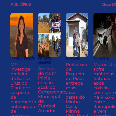
MUNICÍPIOS
Close M
INVGESTIGAÇÃO
FUTEBOL
MORADIA
ACIDENTE
AMADOR
MP
Prefeitura
Motociclis
Aroeiras
investiga
de
sofre
do Itaim
prefeita
Paquetá
múltiplas
inicia
de Santa
do Piauí
fraturas
edição
Cruz do
entrega
após
2026 do
Piauí por
mais
colisão
Campeonato
suspeita
duas
com carro
Municipal
de
casas do
na PI-245
de
pagamento
Minha
entre
Futebol
antecipado
Casa,
Itainópoli
Amador
de
Minha
e Vera
contrato
Vida Rural
Mendes