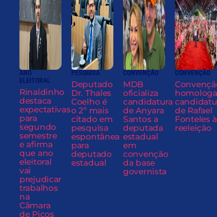
ANO
PESQUISA
CONVENÇÃO
CONVENÇÃO
ELEITORAL
Deputado
MDB
Convençã
Rinaldinho
Dr. Thales
oficializa
homolog
destaca
Coelho é
candidatura
candidatu
expectativas
o 2º mais
de Anyara
de Rafael
para
citado em
Santos a
Fonteles à
segundo
pesquisa
deputada
reeleição
semestre
espontânea
estadual
e afirma
para
em
que ano
deputado
convenção
eleitoral
estadual
da base
vai
governista
prejudicar
trabalhos
na
Câmara
de Picos