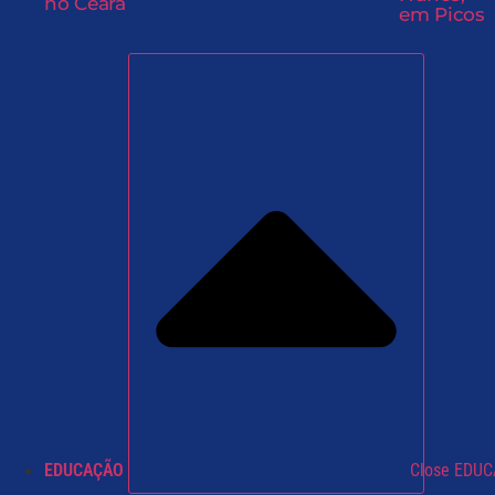
no Ceará
em Picos
EDUCAÇÃO
Close EDU