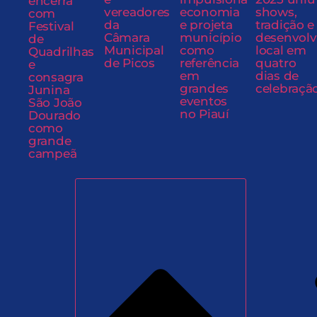
encerra
vereadores
economia
shows,
com
da
e projeta
tradição e
Festival
Câmara
município
desenvol
de
Municipal
como
local em
Quadrilhas
de Picos
referência
quatro
e
em
dias de
consagra
grandes
celebraçã
Junina
eventos
São João
no Piauí
Dourado
como
grande
campeã