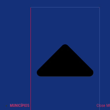
MUNICÍPIOS
Close M