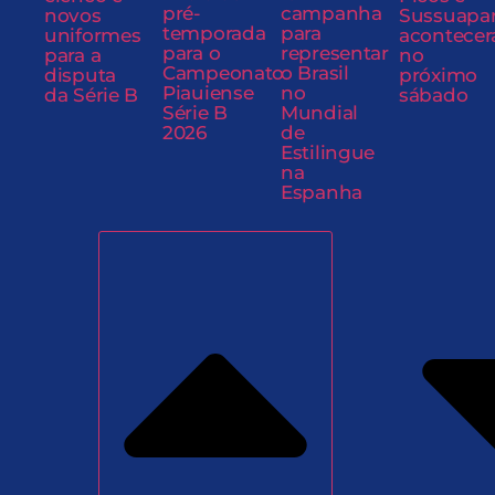
pré-
campanha
novos
Sussuapa
temporada
para
uniformes
acontecer
para o
representar
para a
no
Campeonato
o Brasil
disputa
próximo
Piauiense
no
da Série B
sábado
Série B
Mundial
2026
de
Estilingue
na
Espanha