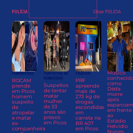
POLÍCIA
Close POLÍCIA
Músico
FEMINICÍDIO
TENTATIVA DE
TRÁFICO
conhecid
HOMICÍDIO
ROCAM
PRF
como
Suspeitos
prende
apreende
Déda
de tentar
em Picos
mais de
morre
matar
homem
273 kg de
após
mulher
suspeito
drogas
espancam
de 33
de
escondidas
em frente
anos são
atropelar
em
ao
presos
e matar
carreta na
Estádio
em Picos
ex-
BR 407
Helvídio
companheira
em Picos
Nunes,