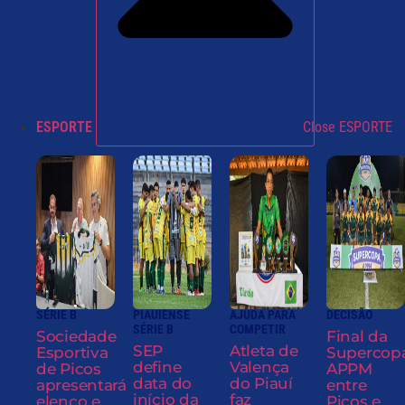
ESPORTE
Close ESPORTE
SÉRIE B
PIAUIENSE
AJUDA PARA
DECISÃO
SÉRIE B
COMPETIR
Sociedade
Final da
SEP
Atleta de
Esportiva
Supercop
define
Valença
de Picos
APPM
data do
do Piauí
apresentará
entre
início da
faz
elenco e
Picos e