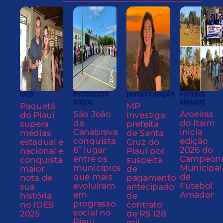
IDEB
PROGRESSO
INVGESTIGAÇÃO
FUTEBOL
SOCIAL
AMADOR
Paquetá
MP
São João
Aroeiras
do Piauí
investiga
da
do Itaim
supera
prefeita
Canabrava
inicia
médias
de Santa
conquista
edição
estadual e
Cruz do
6º lugar
2026 do
nacional e
Piauí por
entre os
Campeon
conquista
suspeita
municípios
Municipal
maior
de
que mais
de
nota de
pagamento
evoluíram
Futebol
sua
antecipado
em
Amador
história
de
progresso
no IDEB
contrato
social no
2025
de R$ 128
Piauí
mil