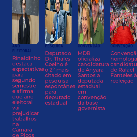
ANO
PESQUISA
CONVENÇÃO
CONVENÇÃO
ELEITORAL
Deputado
MDB
Convençã
Rinaldinho
Dr. Thales
oficializa
homolog
destaca
Coelho é
candidatura
candidatu
expectativas
o 2º mais
de Anyara
de Rafael
para
citado em
Santos a
Fonteles à
segundo
pesquisa
deputada
reeleição
semestre
espontânea
estadual
e afirma
para
em
que ano
deputado
convenção
eleitoral
estadual
da base
vai
governista
prejudicar
trabalhos
na
Câmara
de Picos