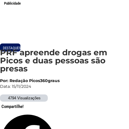
Publicidade
DESTAQUES
PRF apreende drogas em
Picos e duas pessoas são
presas
Por: Redação Picos360graus
Data: 15/11/2024
4794 Visualizações
Compartilhe!