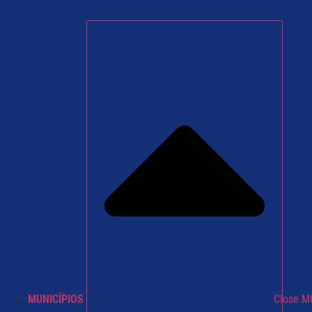
MUNICÍPIOS
Close M