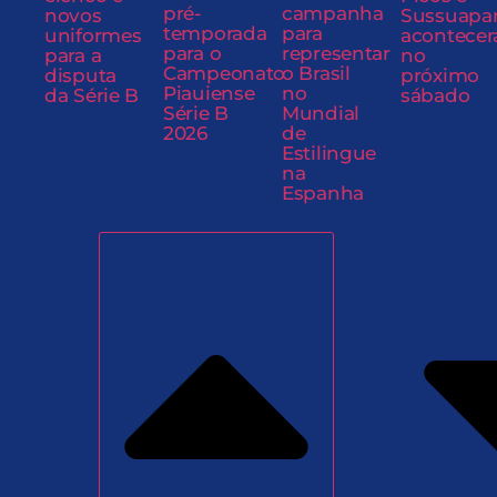
pré-
campanha
novos
Sussuapa
temporada
para
uniformes
acontecer
para o
representar
para a
no
Campeonato
o Brasil
disputa
próximo
Piauiense
no
da Série B
sábado
Série B
Mundial
2026
de
Estilingue
na
Espanha