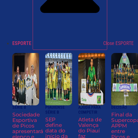
ESPORTE
Close ESPORTE
SÉRIE B
PIAUIENSE
AJUDA PARA
DECISÃO
SÉRIE B
COMPETIR
Sociedade
Final da
SEP
Atleta de
Esportiva
Supercop
define
Valença
de Picos
APPM
data do
do Piauí
apresentará
entre
início da
faz
elenco e
Picos e