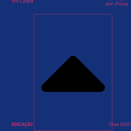
no Ceará
em Picos
EDUCAÇÃO
Close EDU