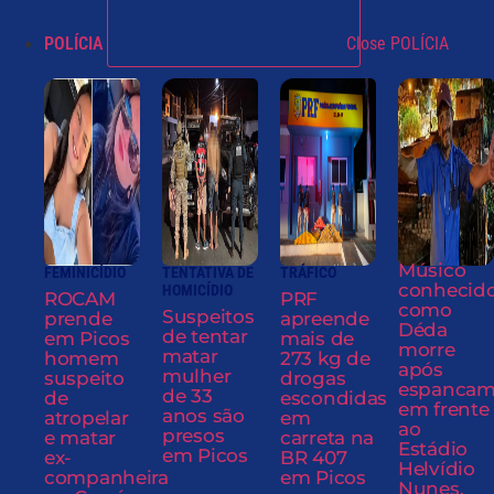
POLÍCIA
Close POLÍCIA
Músico
FEMINICÍDIO
TENTATIVA DE
TRÁFICO
conhecid
HOMICÍDIO
ROCAM
PRF
como
Suspeitos
prende
apreende
Déda
de tentar
em Picos
mais de
morre
matar
homem
273 kg de
após
mulher
suspeito
drogas
espancam
de 33
de
escondidas
em frente
anos são
atropelar
em
ao
presos
e matar
carreta na
Estádio
em Picos
ex-
BR 407
Helvídio
companheira
em Picos
Nunes,