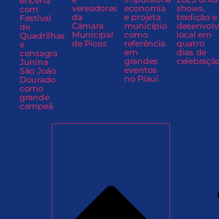
encerra
vereadores
economia
shows,
com
da
e projeta
tradição e
Festival
Câmara
município
desenvol
de
Municipal
como
local em
Quadrilhas
de Picos
referência
quatro
e
em
dias de
consagra
grandes
celebraçã
Junina
eventos
São João
no Piauí
Dourado
como
grande
campeã