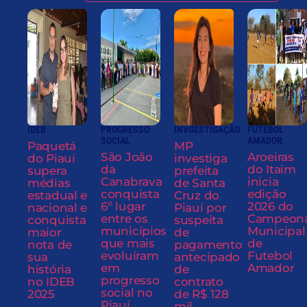
IDEB
PROGRESSO
INVGESTIGAÇÃO
FUTEBOL
SOCIAL
AMADOR
Paquetá
MP
São João
Aroeiras
do Piauí
investiga
da
do Itaim
supera
prefeita
Canabrava
inicia
médias
de Santa
conquista
edição
estadual e
Cruz do
6º lugar
2026 do
nacional e
Piauí por
entre os
Campeon
conquista
suspeita
municípios
Municipal
maior
de
que mais
de
nota de
pagamento
evoluíram
Futebol
sua
antecipado
em
Amador
história
de
progresso
no IDEB
contrato
social no
2025
de R$ 128
Piauí
mil