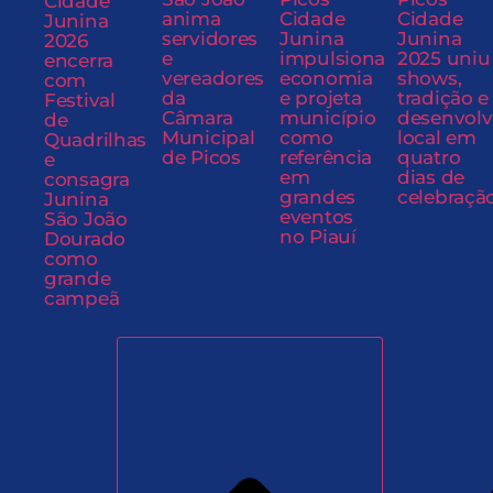
Cidade
anima
Cidade
Cidade
Junina
servidores
Junina
Junina
2026
e
impulsiona
2025 uniu
encerra
vereadores
economia
shows,
com
da
e projeta
tradição e
Festival
Câmara
município
desenvol
de
Municipal
como
local em
Quadrilhas
de Picos
referência
quatro
e
em
dias de
consagra
grandes
celebraçã
Junina
eventos
São João
no Piauí
Dourado
como
grande
campeã