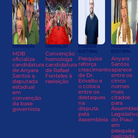
CONVENÇÃO
CONVENÇÃO
PESQUISA
PESQUISA
ELEITORAL
ELEITORAL
MDB
Convenção
Pesquisa
Anyara
oficializa
homologa
reforça
Santos
candidatura
candidatura
crescimento
aparece
de Anyara
de Rafael
de Dr.
entre os
Santos a
Fonteles à
Erivelto e
cinco
deputada
reeleição
o coloca
nomes
estadual
entre os
mais
em
destaques
citados
convenção
na
para
da base
disputa
Assemble
governista
pela
Legislativ
Assembleia
do Piauí
em
pesquisa
realizada