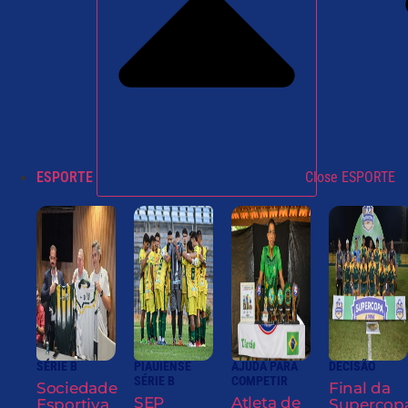
ESPORTE
Close ESPORTE
SÉRIE B
PIAUIENSE
AJUDA PARA
DECISÃO
SÉRIE B
COMPETIR
Sociedade
Final da
SEP
Atleta de
Esportiva
Supercop