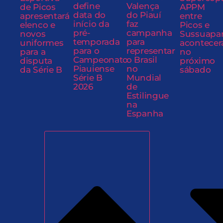
define
Valença
de Picos
APPM
data do
do Piauí
apresentará
entre
início da
faz
elenco e
Picos e
pré-
campanha
novos
Sussuapa
temporada
para
uniformes
acontecer
para o
representar
para a
no
Campeonato
o Brasil
disputa
próximo
Piauiense
no
da Série B
sábado
Série B
Mundial
2026
de
Estilingue
na
Espanha