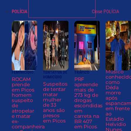
POLÍCIA
Close POLÍCIA
Músico
FEMINICÍDIO
TENTATIVA DE
TRÁFICO
conhecid
HOMICÍDIO
ROCAM
PRF
como
Suspeitos
prende
apreende
Déda
de tentar
em Picos
mais de
morre
matar
homem
273 kg de
após
mulher
suspeito
drogas
espancam
de 33
de
escondidas
em frente
anos são
atropelar
em
ao
presos
e matar
carreta na
Estádio
em Picos
ex-
BR 407
Helvídio
companheira
em Picos
Nunes,