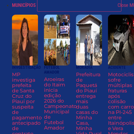
MUNICÍPIOS
Close M
INVGESTIGAÇÃO
FUTEBOL
MORADIA
ACIDENTE
AMADOR
MP
Prefeitura
Motociclis
Aroeiras
investiga
de
sofre
do Itaim
prefeita
Paquetá
múltiplas
inicia
de Santa
do Piauí
fraturas
edição
Cruz do
entrega
após
2026 do
Piauí por
mais
colisão
Campeonato
suspeita
duas
com carro
Municipal
de
casas do
na PI-245
de
pagamento
Minha
entre
Futebol
antecipado
Casa,
Itainópoli
Amador
de
Minha
e Vera
contrato
Vida Rural
Mendes