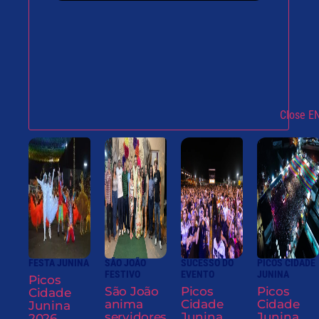
Close 
FESTA JUNINA
SÃO JOÃO
SUCESSO DO
PICOS CIDADE
FESTIVO
EVENTO
JUNINA
Picos
São João
Picos
Picos
Cidade
anima
Cidade
Cidade
Junina
servidores
Junina
Junina
2026