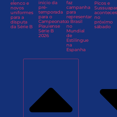
início da
faz
elenco e
Picos e
pré-
campanha
novos
Sussuapa
temporada
para
uniformes
acontecer
para o
representar
para a
no
Campeonato
o Brasil
disputa
próximo
Piauiense
no
da Série B
sábado
Série B
Mundial
2026
de
Estilingue
na
Espanha