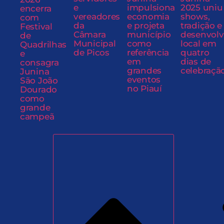
e
impulsiona
2025 uniu
encerra
vereadores
economia
shows,
com
da
e projeta
tradição e
Festival
Câmara
município
desenvol
de
Municipal
como
local em
Quadrilhas
de Picos
referência
quatro
e
em
dias de
consagra
grandes
celebraçã
Junina
eventos
São João
no Piauí
Dourado
como
grande
campeã