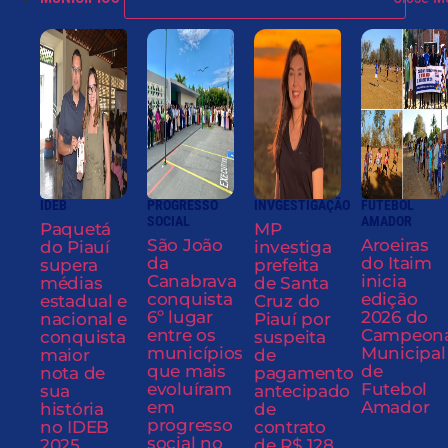
IDEB
PROGRESSO
INVGESTIGAÇÃO
FUTEBOL
SOCIAL
AMADOR
Paquetá
MP
São João
Aroeiras
do Piauí
investiga
da
do Itaim
supera
prefeita
Canabrava
inicia
médias
de Santa
conquista
edição
estadual e
Cruz do
6º lugar
2026 do
nacional e
Piauí por
entre os
Campeon
conquista
suspeita
municípios
Municipal
maior
de
que mais
de
nota de
pagamento
evoluíram
Futebol
sua
antecipado
em
Amador
história
de
progresso
no IDEB
contrato
social no
2025
de R$ 128