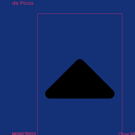
de Picos
MUNICÍPIOS
Close M