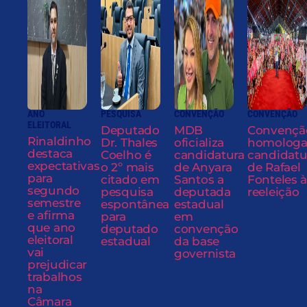
ANO
PESQUISA
CONVENÇÃO
CONVENÇÃO
ELEITORAL
Deputado
MDB
Convençã
Rinaldinho
Dr. Thales
oficializa
homolog
destaca
Coelho é
candidatura
candidatu
expectativas
o 2º mais
de Anyara
de Rafael
para
citado em
Santos a
Fonteles à
segundo
pesquisa
deputada
reeleição
semestre
espontânea
estadual
e afirma
para
em
que ano
deputado
convenção
eleitoral
estadual
da base
vai
governista
prejudicar
trabalhos
na
Câmara