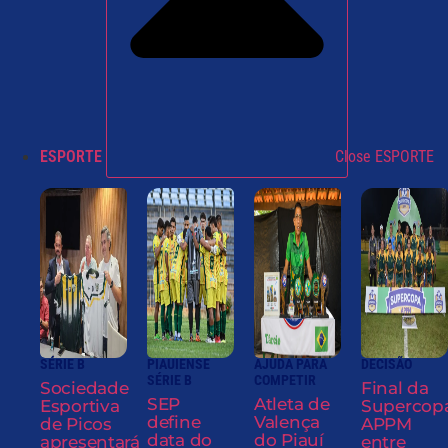
ESPORTE
Close ESPORTE
SÉRIE B
PIAUIENSE
AJUDA PARA
DECISÃO
SÉRIE B
COMPETIR
Sociedade
Final da
SEP
Atleta de
Esportiva
Supercop
define
Valença
de Picos
APPM
data do
do Piauí
apresentará
entre