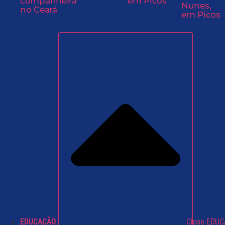
companheira
em Picos
Nunes,
no Ceará
em Picos
EDUCAÇÃO
Close EDU