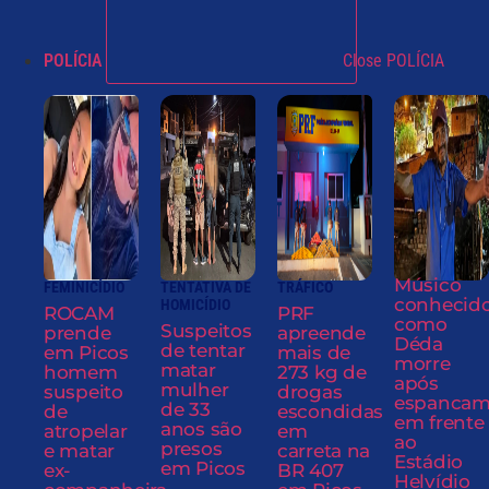
POLÍCIA
Close POLÍCIA
Músico
FEMINICÍDIO
TENTATIVA DE
TRÁFICO
conhecid
HOMICÍDIO
ROCAM
PRF
como
Suspeitos
prende
apreende
Déda
de tentar
em Picos
mais de
morre
matar
homem
273 kg de
após
mulher
suspeito
drogas
espancam
de 33
de
escondidas
em frente
anos são
atropelar
em
ao
presos
e matar
carreta na
Estádio
em Picos
ex-
BR 407
Helvídio