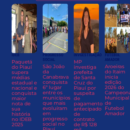
IDEB
PROGRESSO
INVGESTIGAÇÃO
FUTEBOL
SOCIAL
AMADOR
Paquetá
MP
São João
Aroeiras
do Piauí
investiga
da
do Itaim
supera
prefeita
Canabrava
inicia
médias
de Santa
conquista
edição
estadual e
Cruz do
6º lugar
2026 do
nacional e
Piauí por
entre os
Campeon
conquista
suspeita
municípios
Municipal
maior
de
que mais
de
nota de
pagamento
evoluíram
Futebol
sua
antecipado
em
Amador
história
de
progresso
no IDEB
contrato
social no
2025
de R$ 128
Piauí
mil