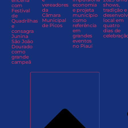
encerra
vereadores
economia
shows,
com
da
e projeta
tradição e
Festival
Câmara
município
desenvol
de
Municipal
como
local em
Quadrilhas
de Picos
referência
quatro
e
em
dias de
consagra
grandes
celebraçã
Junina
eventos
São João
no Piauí
Dourado
como
grande
campeã