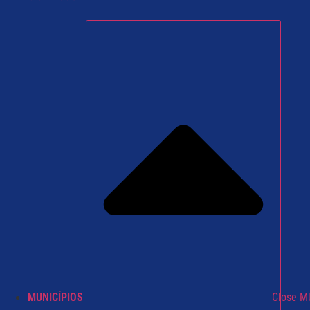
MUNICÍPIOS
Close M