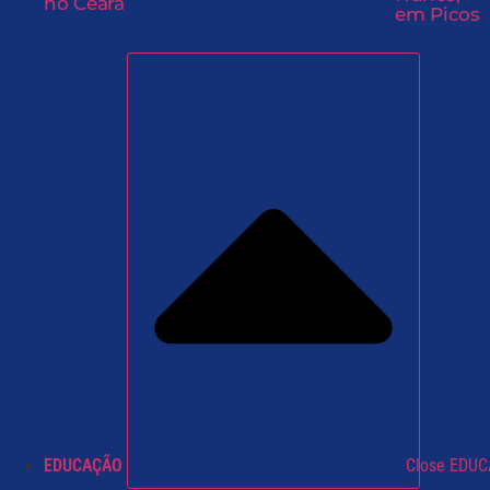
no Ceará
em Picos
EDUCAÇÃO
Close EDU