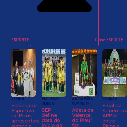
ESPORTE
Close ESPORTE
SÉRIE B
PIAUIENSE
AJUDA PARA
DECISÃO
SÉRIE B
COMPETIR
Sociedade
Final da
SEP
Atleta de
Esportiva
Supercop
define
Valença
de Picos
APPM
data do
do Piauí
apresentará
entre
início da
faz
elenco e
Picos e