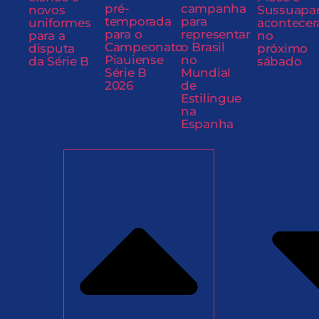
pré-
campanha
novos
Sussuapa
temporada
para
uniformes
acontecer
para o
representar
para a
no
Campeonato
o Brasil
disputa
próximo
Piauiense
no
da Série B
sábado
Série B
Mundial
2026
de
Estilingue
na
Espanha