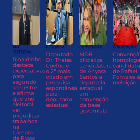
ANO
PESQUISA
CONVENÇÃO
CONVENÇÃO
ELEITORAL
Deputado
MDB
Convençã
Rinaldinho
Dr. Thales
oficializa
homolog
destaca
Coelho é
candidatura
candidatu
expectativas
o 2º mais
de Anyara
de Rafael
para
citado em
Santos a
Fonteles à
segundo
pesquisa
deputada
reeleição
semestre
espontânea
estadual
e afirma
para
em
que ano
deputado
convenção
eleitoral
estadual
da base
vai
governista
prejudicar
trabalhos
na
Câmara
de Picos