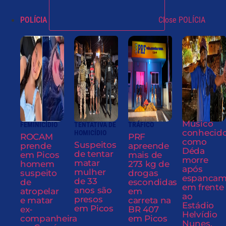
POLÍCIA
Close POLÍCIA
Músico
FEMINICÍDIO
TENTATIVA DE
TRÁFICO
conhecid
HOMICÍDIO
ROCAM
PRF
como
Suspeitos
prende
apreende
Déda
de tentar
em Picos
mais de
morre
matar
homem
273 kg de
após
mulher
suspeito
drogas
espancam
de 33
de
escondidas
em frente
anos são
atropelar
em
ao
presos
e matar
carreta na
Estádio
em Picos
ex-
BR 407
Helvídio
companheira
em Picos
Nunes,