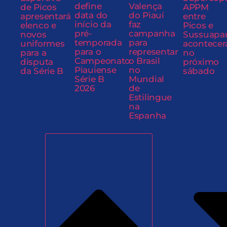
define
Valença
de Picos
APPM
data do
do Piauí
apresentará
entre
início da
faz
elenco e
Picos e
pré-
campanha
novos
Sussuapa
temporada
para
uniformes
acontecer
para o
representar
para a
no
Campeonato
o Brasil
disputa
próximo
Piauiense
no
da Série B
sábado
Série B
Mundial
2026
de
Estilingue
na
Espanha