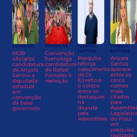
CONVENÇÃO
CONVENÇÃO
PESQUISA
PESQUISA
ELEITORAL
ELEITORAL
MDB
Convenção
Pesquisa
Anyara
oficializa
homologa
reforça
Santos
candidatura
candidatura
crescimento
aparece
de Anyara
de Rafael
de Dr.
entre os
Santos a
Fonteles à
Erivelto e
cinco
deputada
reeleição
o coloca
nomes
estadual
entre os
mais
em
destaques
citados
convenção
na
para
da base
disputa
Assemble
governista
pela
Legislativ
Assembleia
do Piauí
em
pesquisa
realizada