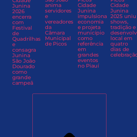
Cidade
anima
Cidade
Cidade
Junina
servidores
Junina
Junina
2026
e
impulsiona
2025 uniu
encerra
vereadores
economia
shows,
com
da
e projeta
tradição e
Festival
Câmara
município
desenvol
de
Municipal
como
local em
Quadrilhas
de Picos
referência
quatro
e
em
dias de
consagra
grandes
celebraçã
Junina
eventos
São João
no Piauí
Dourado
como
grande
campeã