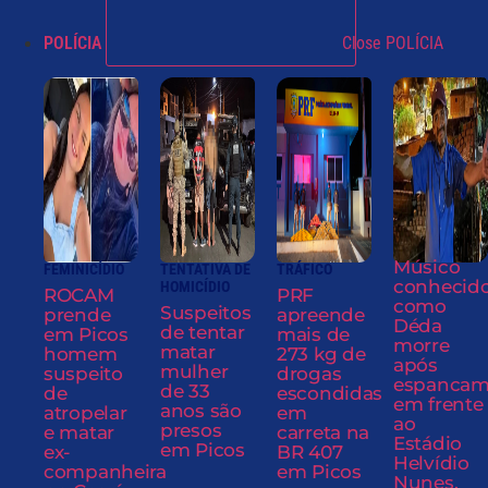
POLÍCIA
Close POLÍCIA
Músico
FEMINICÍDIO
TENTATIVA DE
TRÁFICO
conhecid
HOMICÍDIO
ROCAM
PRF
como
Suspeitos
prende
apreende
Déda
de tentar
em Picos
mais de
morre
matar
homem
273 kg de
após
mulher
suspeito
drogas
espancam
de 33
de
escondidas
em frente
anos são
atropelar
em
ao
presos
e matar
carreta na
Estádio
em Picos
ex-
BR 407
Helvídio
companheira
em Picos
Nunes,