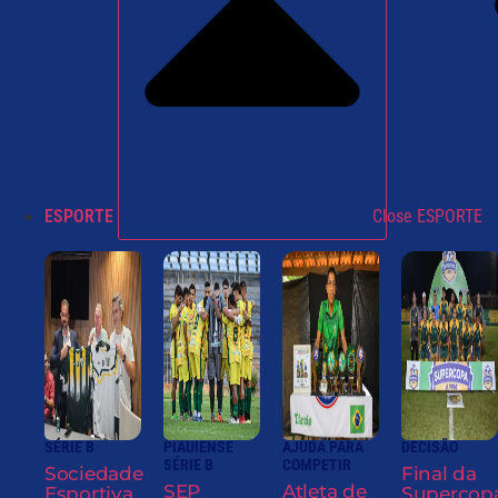
ESPORTE
Close ESPORTE
SÉRIE B
PIAUIENSE
AJUDA PARA
DECISÃO
SÉRIE B
COMPETIR
Sociedade
Final da
SEP
Atleta de
Esportiva
Supercop