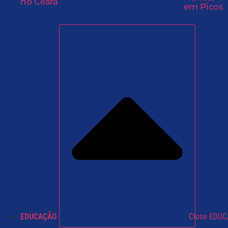
no Ceará
em Picos
EDUCAÇÃO
Close EDU