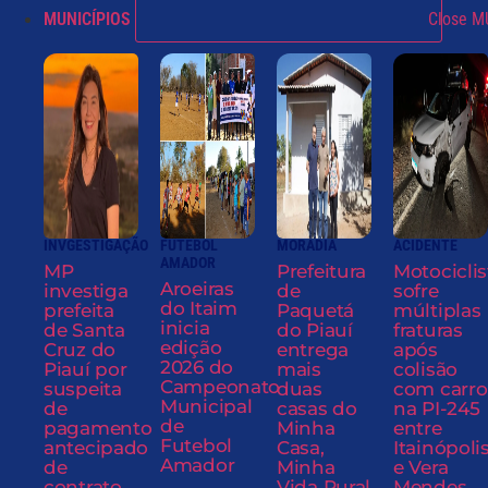
MUNICÍPIOS
Close M
INVGESTIGAÇÃO
FUTEBOL
MORADIA
ACIDENTE
AMADOR
MP
Prefeitura
Motociclis
Aroeiras
investiga
de
sofre
do Itaim
prefeita
Paquetá
múltiplas
inicia
de Santa
do Piauí
fraturas
edição
Cruz do
entrega
após
2026 do
Piauí por
mais
colisão
Campeonato
suspeita
duas
com carro
Municipal
de
casas do
na PI-245
de
pagamento
Minha
entre
Futebol
antecipado
Casa,
Itainópoli
Amador
de
Minha
e Vera
contrato
Vida Rural
Mendes