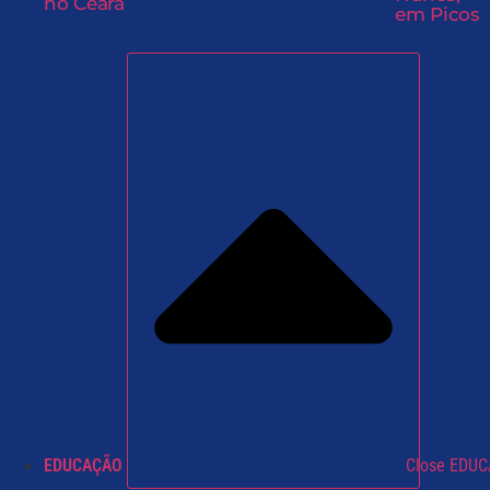
no Ceará
em Picos
EDUCAÇÃO
Close EDU