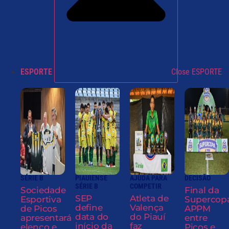
ESPORTE
Close ESPORTE
SÉRIE B
PIAUIENSE
AJUDA PARA
DECISÃO
SÉRIE B
COMPETIR
Sociedade
Final da
SEP
Atleta de
Esportiva
Supercop
define
Valença
de Picos
APPM
data do
do Piauí
apresentará
entre
início da
faz
elenco e
Picos e