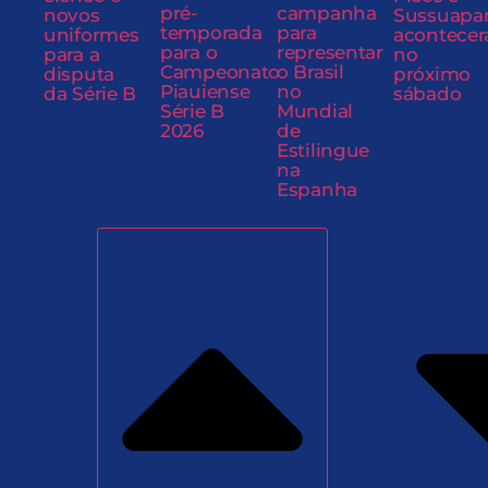
pré-
campanha
novos
Sussuapa
temporada
para
uniformes
acontecer
para o
representar
para a
no
Campeonato
o Brasil
disputa
próximo
Piauiense
no
da Série B
sábado
Série B
Mundial
2026
de
Estilingue
na
Espanha