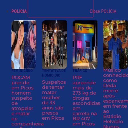
POLÍCIA
Close POLÍCIA
Músico
FEMINICÍDIO
TENTATIVA DE
TRÁFICO
conhecid
HOMICÍDIO
ROCAM
PRF
como
Suspeitos
prende
apreende
Déda
de tentar
em Picos
mais de
morre
matar
homem
273 kg de
após
mulher
suspeito
drogas
espancam
de 33
de
escondidas
em frente
anos são
atropelar
em
ao
presos
e matar
carreta na
Estádio
em Picos
ex-
BR 407
Helvídio
companheira
em Picos
Nunes,