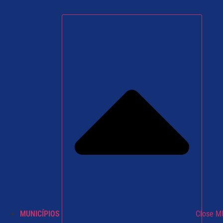
MUNICÍPIOS
Close M