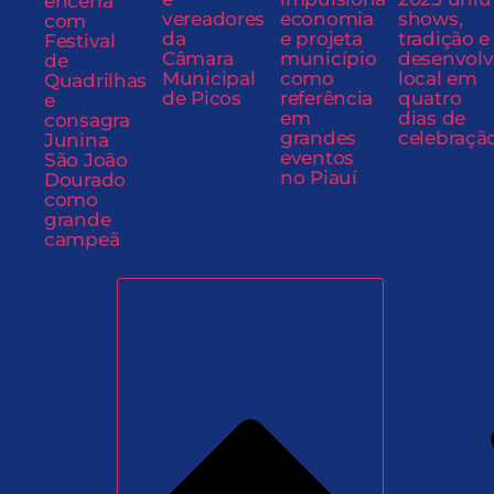
encerra
vereadores
economia
shows,
com
da
e projeta
tradição e
Festival
Câmara
município
desenvol
de
Municipal
como
local em
Quadrilhas
de Picos
referência
quatro
e
em
dias de
consagra
grandes
celebraçã
Junina
eventos
São João
no Piauí
Dourado
como
grande
campeã