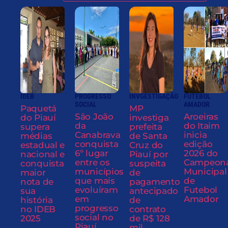
IDEB
PROGRESSO
INVGESTIGAÇÃO
FUTEBOL
SOCIAL
AMADOR
Paquetá
MP
São João
Aroeiras
do Piauí
investiga
da
do Itaim
supera
prefeita
Canabrava
inicia
médias
de Santa
conquista
edição
estadual e
Cruz do
6º lugar
2026 do
nacional e
Piauí por
entre os
Campeon
conquista
suspeita
municípios
Municipal
maior
de
que mais
de
nota de
pagamento
evoluíram
Futebol
sua
antecipado
em
Amador
história
de
progresso
no IDEB
contrato
social no
2025
de R$ 128
Piauí
mil