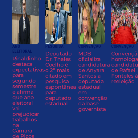
ANO
PESQUISA
CONVENÇÃO
CONVENÇÃO
ELEITORAL
Deputado
MDB
Convençã
Rinaldinho
Dr. Thales
oficializa
homolog
destaca
Coelho é
candidatura
candidatu
expectativas
o 2º mais
de Anyara
de Rafael
para
citado em
Santos a
Fonteles à
segundo
pesquisa
deputada
reeleição
semestre
espontânea
estadual
e afirma
para
em
que ano
deputado
convenção
eleitoral
estadual
da base
vai
governista
prejudicar
trabalhos
na
Câmara
de Picos