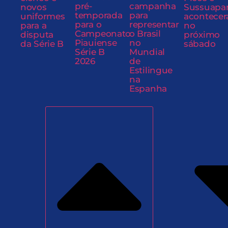
pré-
campanha
novos
Sussuapa
temporada
para
uniformes
acontecer
para o
representar
para a
no
Campeonato
o Brasil
disputa
próximo
Piauiense
no
da Série B
sábado
Série B
Mundial
2026
de
Estilingue
na
Espanha