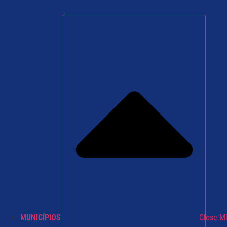
MUNICÍPIOS
Close M