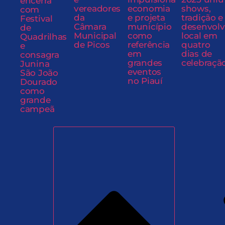
encerra
vereadores
economia
shows,
com
da
e projeta
tradição e
Festival
Câmara
município
desenvol
de
Municipal
como
local em
Quadrilhas
de Picos
referência
quatro
e
em
dias de
consagra
grandes
celebraçã
Junina
eventos
São João
no Piauí
Dourado
como
grande
campeã