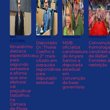
ANO
PESQUISA
CONVENÇÃO
CONVENÇÃO
ELEITORAL
Deputado
MDB
Convençã
Rinaldinho
Dr. Thales
oficializa
homolog
destaca
Coelho é
candidatura
candidatu
expectativas
o 2º mais
de Anyara
de Rafael
para
citado em
Santos a
Fonteles à
segundo
pesquisa
deputada
reeleição
semestre
espontânea
estadual
e afirma
para
em
que ano
deputado
convenção
eleitoral
estadual
da base
vai
governista
prejudicar
trabalhos
na
Câmara
de Picos