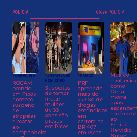
POLÍCIA
Close POLÍCIA
Músico
FEMINICÍDIO
TENTATIVA DE
TRÁFICO
conhecid
HOMICÍDIO
ROCAM
PRF
como
Suspeitos
prende
apreende
Déda
de tentar
em Picos
mais de
morre
matar
homem
273 kg de
após
mulher
suspeito
drogas
espancam
de 33
de
escondidas
em frente
anos são
atropelar
em
ao
presos
e matar
carreta na
Estádio
em Picos
ex-
BR 407
Helvídio
companheira
em Picos
Nunes,