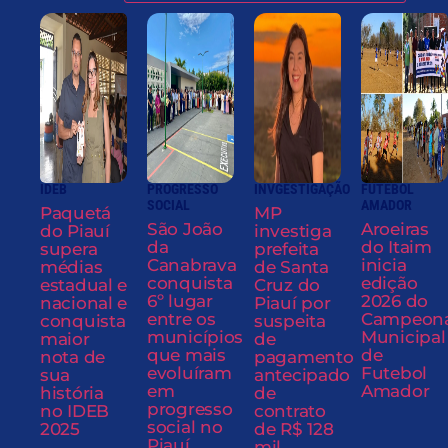
IDEB
PROGRESSO
INVGESTIGAÇÃO
FUTEBOL
SOCIAL
AMADOR
Paquetá
MP
São João
Aroeiras
do Piauí
investiga
da
do Itaim
supera
prefeita
Canabrava
inicia
médias
de Santa
conquista
edição
estadual e
Cruz do
6º lugar
2026 do
nacional e
Piauí por
entre os
Campeon
conquista
suspeita
municípios
Municipal
maior
de
que mais
de
nota de
pagamento
evoluíram
Futebol
sua
antecipado
em
Amador
história
de
progresso
no IDEB
contrato
social no
2025
de R$ 128
Piauí
mil