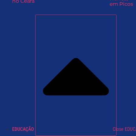
no Ceará
em Picos
EDUCAÇÃO
Close EDU