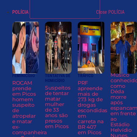
POLÍCIA
Close POLÍCIA
Músico
FEMINICÍDIO
TENTATIVA DE
TRÁFICO
conhecid
HOMICÍDIO
ROCAM
PRF
como
Suspeitos
prende
apreende
Déda
de tentar
em Picos
mais de
morre
matar
homem
273 kg de
após
mulher
suspeito
drogas
espancam
de 33
de
escondidas
em frente
anos são
atropelar
em
ao
presos
e matar
carreta na
Estádio
em Picos
ex-
BR 407
Helvídio
companheira
em Picos
Nunes,