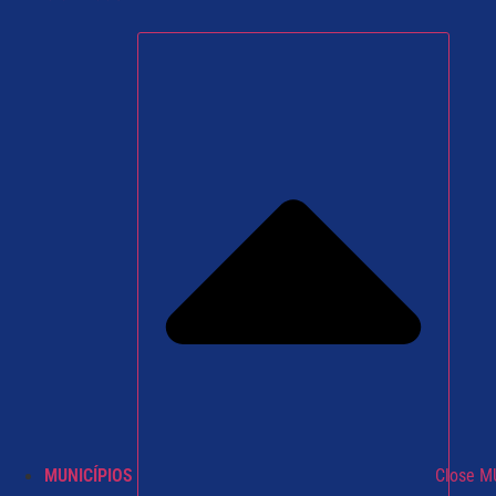
MUNICÍPIOS
Close M