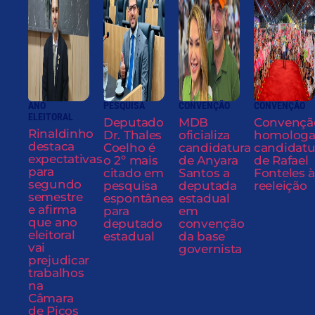
ANO
PESQUISA
CONVENÇÃO
CONVENÇÃO
ELEITORAL
Deputado
MDB
Convençã
Rinaldinho
Dr. Thales
oficializa
homolog
destaca
Coelho é
candidatura
candidatu
expectativas
o 2º mais
de Anyara
de Rafael
para
citado em
Santos a
Fonteles à
segundo
pesquisa
deputada
reeleição
semestre
espontânea
estadual
e afirma
para
em
que ano
deputado
convenção
eleitoral
estadual
da base
vai
governista
prejudicar
trabalhos
na
Câmara
de Picos