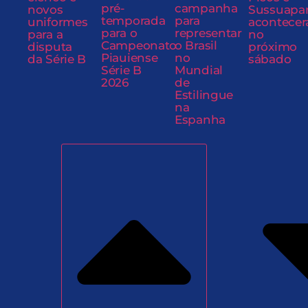
pré-
campanha
novos
Sussuapa
temporada
para
uniformes
acontecer
para o
representar
para a
no
Campeonato
o Brasil
disputa
próximo
Piauiense
no
da Série B
sábado
Série B
Mundial
2026
de
Estilingue
na
Espanha