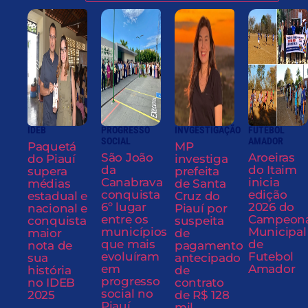
IDEB
PROGRESSO
INVGESTIGAÇÃO
FUTEBOL
SOCIAL
AMADOR
Paquetá
MP
São João
Aroeiras
do Piauí
investiga
da
do Itaim
supera
prefeita
Canabrava
inicia
médias
de Santa
conquista
edição
estadual e
Cruz do
6º lugar
2026 do
nacional e
Piauí por
entre os
Campeon
conquista
suspeita
municípios
Municipal
maior
de
que mais
de
nota de
pagamento
evoluíram
Futebol
sua
antecipado
em
Amador
história
de
progresso
no IDEB
contrato
social no
2025
de R$ 128
Piauí
mil