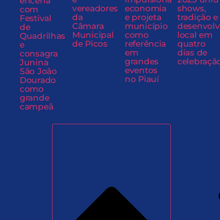
encerra
vereadores
economia
shows,
com
da
e projeta
tradição e
Festival
Câmara
município
desenvol
de
Municipal
como
local em
Quadrilhas
de Picos
referência
quatro
e
em
dias de
consagra
grandes
celebraçã
Junina
eventos
São João
no Piauí
Dourado
como
grande
campeã