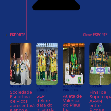
ESPORTE
Close ESPORTE
SÉRIE B
PIAUIENSE
AJUDA PARA
DECISÃO
SÉRIE B
COMPETIR
Sociedade
Final da
SEP
Atleta de
Esportiva
Supercop
define
Valença
de Picos
APPM
data do
do Piauí
apresentará
entre
início da
faz
elenco e
Picos e