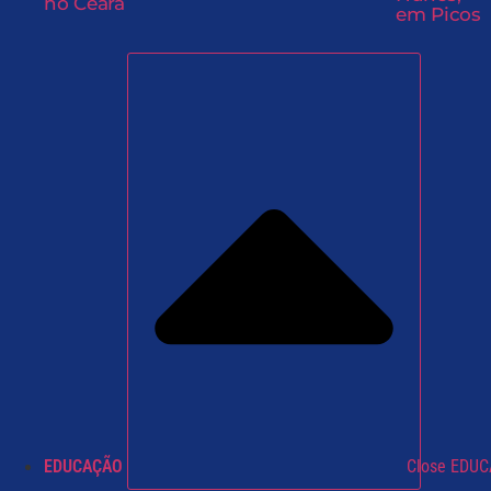
no Ceará
em Picos
EDUCAÇÃO
Close EDU