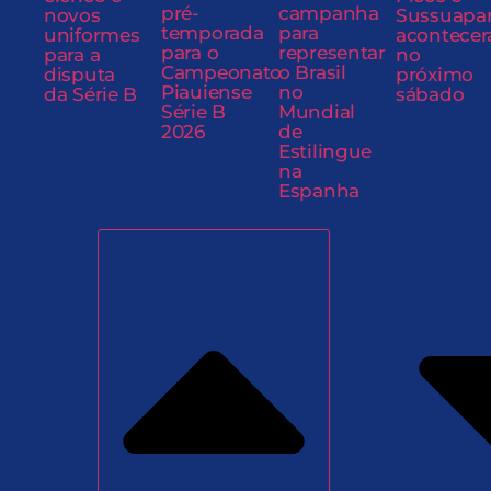
pré-
campanha
novos
Sussuapa
temporada
para
uniformes
acontecer
para o
representar
para a
no
Campeonato
o Brasil
disputa
próximo
Piauiense
no
da Série B
sábado
Série B
Mundial
2026
de
Estilingue
na
Espanha