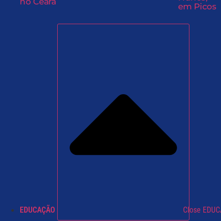
no Ceará
em Picos
EDUCAÇÃO
Close EDU