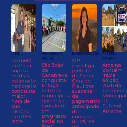
IDEB
PROGRESSO
INVGESTIGAÇÃO
FUTEBOL
SOCIAL
AMADOR
Paquetá
MP
São João
Aroeiras
do Piauí
investiga
da
do Itaim
supera
prefeita
Canabrava
inicia
médias
de Santa
conquista
edição
estadual e
Cruz do
6º lugar
2026 do
nacional e
Piauí por
entre os
Campeon
conquista
suspeita
municípios
Municipal
maior
de
que mais
de
nota de
pagamento
evoluíram
Futebol
sua
antecipado
em
Amador
história
de
progresso
no IDEB
contrato
social no
2025
de R$ 128
Piauí
mil