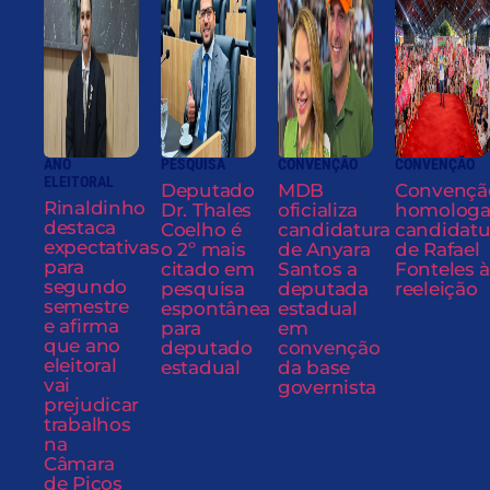
ANO
PESQUISA
CONVENÇÃO
CONVENÇÃO
ELEITORAL
Deputado
MDB
Convençã
Rinaldinho
Dr. Thales
oficializa
homolog
destaca
Coelho é
candidatura
candidatu
expectativas
o 2º mais
de Anyara
de Rafael
para
citado em
Santos a
Fonteles à
segundo
pesquisa
deputada
reeleição
semestre
espontânea
estadual
e afirma
para
em
que ano
deputado
convenção
eleitoral
estadual
da base
vai
governista
prejudicar
trabalhos
na
Câmara
de Picos