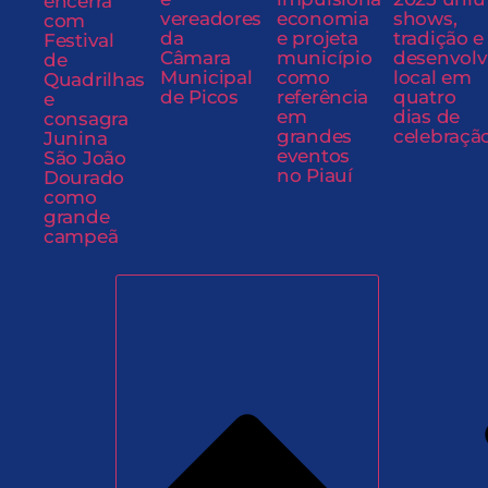
encerra
vereadores
economia
shows,
com
da
e projeta
tradição e
Festival
Câmara
município
desenvol
de
Municipal
como
local em
Quadrilhas
de Picos
referência
quatro
e
em
dias de
consagra
grandes
celebraçã
Junina
eventos
São João
no Piauí
Dourado
como
grande
campeã