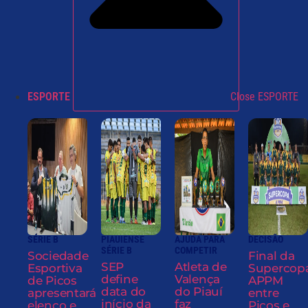
ESPORTE
Close ESPORTE
SÉRIE B
PIAUIENSE
AJUDA PARA
DECISÃO
SÉRIE B
COMPETIR
Sociedade
Final da
SEP
Atleta de
Esportiva
Supercop
define
Valença
de Picos
APPM
data do
do Piauí
apresentará
entre
início da
faz
elenco e
Picos e