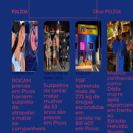
POLÍCIA
Close POLÍCIA
Músico
FEMINICÍDIO
TENTATIVA DE
TRÁFICO
conhecid
HOMICÍDIO
ROCAM
PRF
como
Suspeitos
prende
apreende
Déda
de tentar
em Picos
mais de
morre
matar
homem
273 kg de
após
mulher
suspeito
drogas
espancam
de 33
de
escondidas
em frente
anos são
atropelar
em
ao
presos
e matar
carreta na
Estádio
em Picos
ex-
BR 407
Helvídio
companheira
em Picos
Nunes,