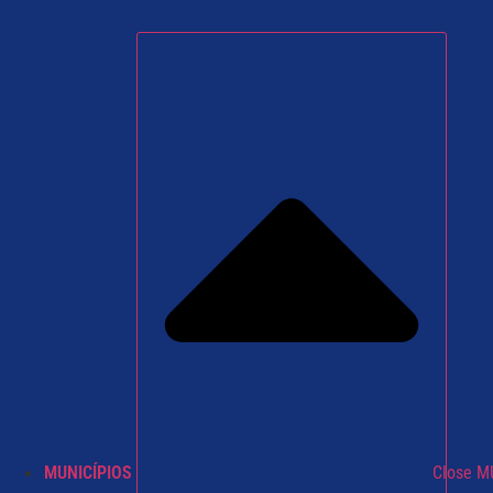
MUNICÍPIOS
Close M