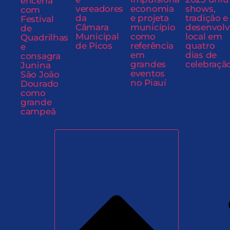
encerra
vereadores
economia
shows,
com
da
e projeta
tradição e
Festival
Câmara
município
desenvol
de
Municipal
como
local em
Quadrilhas
de Picos
referência
quatro
e
em
dias de
consagra
grandes
celebraçã
Junina
eventos
São João
no Piauí
Dourado
como
grande
campeã