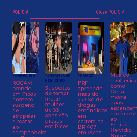
POLÍCIA
Close POLÍCIA
Músico
FEMINICÍDIO
TENTATIVA DE
TRÁFICO
conhecid
HOMICÍDIO
ROCAM
PRF
como
Suspeitos
prende
apreende
Déda
de tentar
em Picos
mais de
morre
matar
homem
273 kg de
após
mulher
suspeito
drogas
espancam
de 33
de
escondidas
em frente
anos são
atropelar
em
ao
presos
e matar
carreta na
Estádio
em Picos
ex-
BR 407
Helvídio
companheira
em Picos
Nunes,