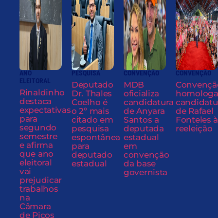
ANO
PESQUISA
CONVENÇÃO
CONVENÇÃO
ELEITORAL
Deputado
MDB
Convençã
Rinaldinho
Dr. Thales
oficializa
homolog
destaca
Coelho é
candidatura
candidatu
expectativas
o 2º mais
de Anyara
de Rafael
para
citado em
Santos a
Fonteles à
segundo
pesquisa
deputada
reeleição
semestre
espontânea
estadual
e afirma
para
em
que ano
deputado
convenção
eleitoral
estadual
da base
vai
governista
prejudicar
trabalhos
na
Câmara
de Picos