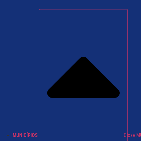
MUNICÍPIOS
Close M