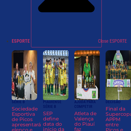
ESPORTE
Close ESPORTE
SÉRIE B
PIAUIENSE
AJUDA PARA
DECISÃO
SÉRIE B
COMPETIR
Sociedade
Final da
SEP
Atleta de
Esportiva
Supercop
define
Valença
de Picos
APPM
data do
do Piauí
apresentará
entre
início da
faz
elenco e
Picos e