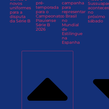
pré-
campanha
novos
Sussuapa
temporada
para
uniformes
acontecer
para o
representar
para a
no
Campeonato
o Brasil
disputa
próximo
Piauiense
no
da Série B
sábado
Série B
Mundial
2026
de
Estilingue
na
Espanha