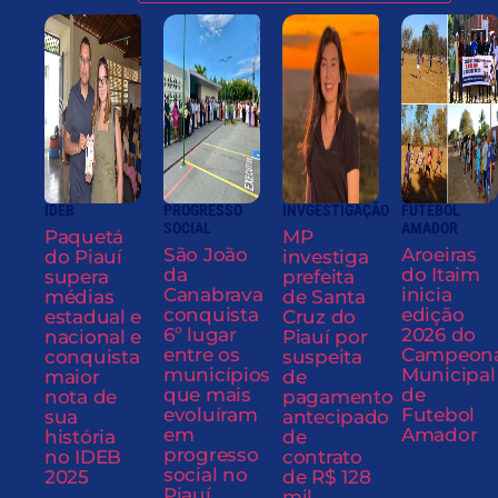
IDEB
PROGRESSO
INVGESTIGAÇÃO
FUTEBOL
SOCIAL
AMADOR
Paquetá
MP
São João
Aroeiras
do Piauí
investiga
da
do Itaim
supera
prefeita
Canabrava
inicia
médias
de Santa
conquista
edição
estadual e
Cruz do
6º lugar
2026 do
nacional e
Piauí por
entre os
Campeon
conquista
suspeita
municípios
Municipal
maior
de
que mais
de
nota de
pagamento
evoluíram
Futebol
sua
antecipado
em
Amador
história
de
progresso
no IDEB
contrato
social no
2025
de R$ 128
Piauí
mil