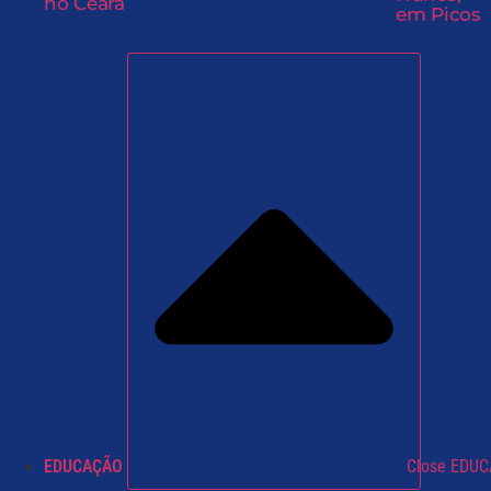
no Ceará
em Picos
EDUCAÇÃO
Close EDU